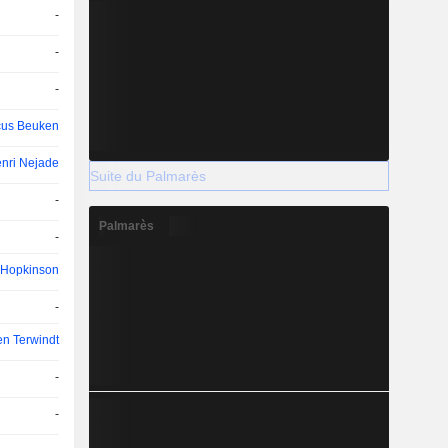
-
-
-
us Beuken
nri Nejade
Suite du Palmarès
-
Palmarès
-
 Hopkinson
-
en Terwindt
-
-