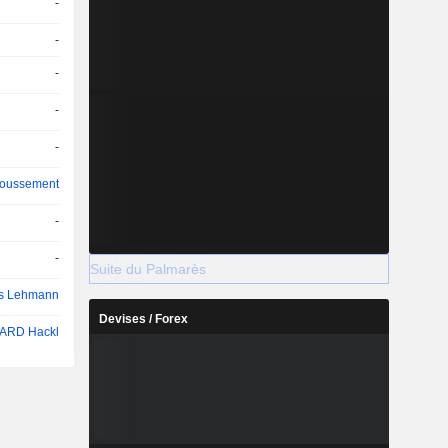
-
-
-
-
-
oussement
-
-
Suite du Palmarès
as Lehmann
Devises / Forex
RD Hackl