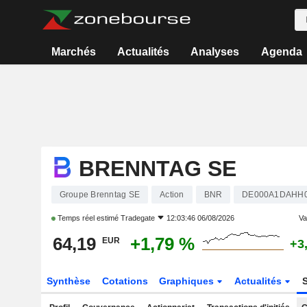
Marchés
Actualités
Analyses
Agenda
BRENNTAG SE
Groupe Brenntag SE
Action
BNR
DE000A1DAHH
Temps réel estimé
Tradegate
12:03:46 06/08/2026
Var
64,19
+1,79 %
EUR
+3
Synthèse
Cotations
Graphiques
Actualités