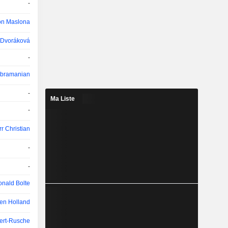
-
n Maslona
 Dvoráková
-
ubramanian
-
Ma Liste
-
r Christian
-
-
nald Bolte
en Holland
ert-Rusche