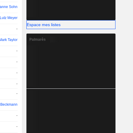
anne Sohn
Lutz Meyer
Espace mes listes
-
Palmarès
Mark Taylor
-
-
-
-
-
n Beckmann
-
-