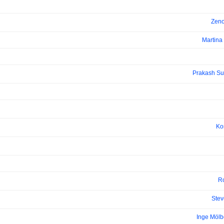
Zeno
Martina
Prakash S
Kor
Ro
Stev
Inge Mölb