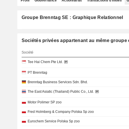
Profil
Gouvernance
Actionnariat
Transactions d'initiés
G
Groupe Brenntag SE : Graphique Relationnel
Sociétés privées appartenant au même grou
Société
Tee Hai Chem Pte Ltd.
PT Brenntag
Brenntag Business Services Sdn. Bhd.
The East Asiatic (Thailand) Public Co., Ltd.
Motor Polimer SP zoo
Fred Holmberg & Company Polska Sp zoo
Eurochem Service Polska Sp zoo