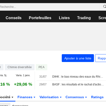
Conseils
Portefeuilles
Listes
Trading
Scr
Ajouter à une liste
Rapp
0
Chimie diversifiée
PEA
ia. 5j.
Varia. 1 janv.
31/07
DIHK : le bas niveau des eaux du Rhin freine " massivement » le transport de marchandises
,16 %
+29,06 %
29/07
BASF : les résultats et le rachat d'actions salués par le marché
Société
Finances
Valorisation
Consensus
Ratings