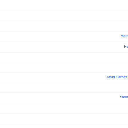
Marc
He
David Garnett
Stev