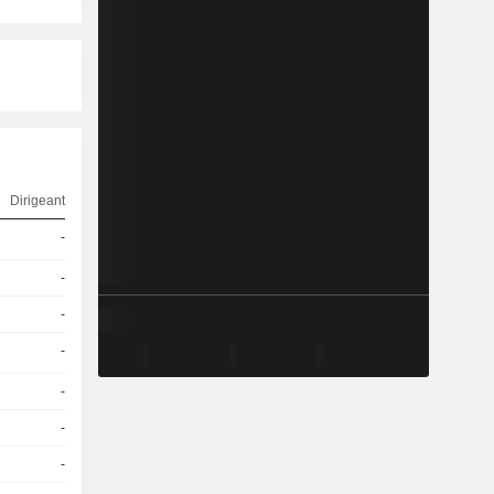
Dirigeant
-
-
-
-
-
-
-