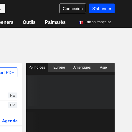
Connexion
S'abonner
eeners
Outils
Palmarès
Édition française
Indices
Europe
Amériques
Asie
ort PDF
RE
DP
Agenda
Secteur
Dérivés
Fonds et ETFs