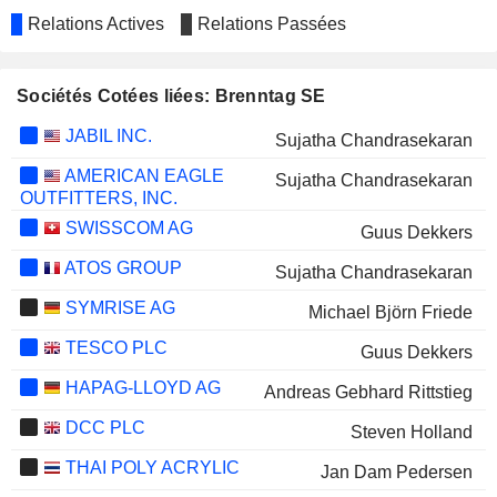
Relations Actives
Relations Passées
Sociétés Cotées liées: Brenntag SE
JABIL INC.
Sujatha Chandrasekaran
AMERICAN EAGLE
Sujatha Chandrasekaran
OUTFITTERS, INC.
SWISSCOM AG
Guus Dekkers
ATOS GROUP
Sujatha Chandrasekaran
SYMRISE AG
Michael Björn Friede
TESCO PLC
Guus Dekkers
HAPAG-LLOYD AG
Andreas Gebhard Rittstieg
DCC PLC
Steven Holland
THAI POLY ACRYLIC
Jan Dam Pedersen