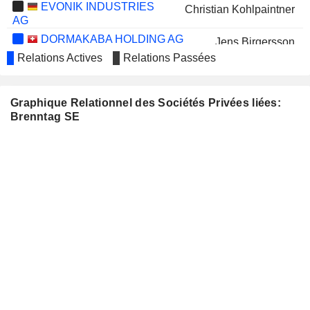
EVONIK INDUSTRIES
Christian Kohlpaintner
AG
DORMAKABA HOLDING AG
Jens Birgersson
Relations Actives
Relations Passées
CORTEVA, INC.
Klaus Engel
BOB'S DISCOUNT FURNITURE,
Philip Loughlin
Graphique Relationnel des Sociétés Privées liées:
INC.
Brenntag SE
DSM-FIRMENICH
Richard Ridinger
RENK GROUP AG
Doreen Nowotne