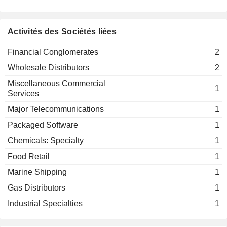
Hubertus Spethmann
Activités des Sociétés liées
Financial Conglomerates
2
Wholesale Distributors
2
Miscellaneous Commercial
1
Services
Major Telecommunications
1
Packaged Software
1
Chemicals: Specialty
1
Food Retail
1
Marine Shipping
1
Gas Distributors
1
Industrial Specialties
1