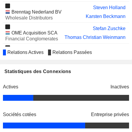
Steven Holland
Brenntag Nederland BV
Karsten Beckmann
Wholesale Distributors
Stefan Zuschke
OME Acquisition SCA
Thomas Christian Weinmann
Financial Conglomerates
Stefan Zuschke
Relations Actives
Relations Passées
OME Investment
Thomas Christian Weinmann
Acquisition SCA
Financial Conglomerates
Statistiques des Connexions
Klaus Engel
Verband der Chemischen
Christian Kohlpaintner
Industrie eV
Actives
Inactives
Miscellaneous Commercial
Services
Stephen R. Clark
Brenntag Management GmbH
Sociétés cotées
Entreprise privées
Steven Holland
Jürgen Buchsteiner