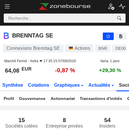
BRENNTAG SE
64,08
€
-0,87 %
BRENNTAG SE
Connexions Brenntag SE
Actions
BNR
DE000
Marché Fermé -
Xetra
17:35:15 07/08/2026
Varia. 1 janv.
EUR
-0,87 %
64,08
+29,30 %
Synthèse
Cotations
Graphiques
Actualités
Soci
Profil
Gouvernance
Actionnariat
Transactions d'initiés
15
8
54
Sociétés cotées
Entreprise privées
Insiders