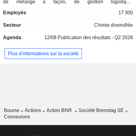
de mélange à façon, de gestion logistique,
d'accompagnement et de formation. A fin 2025, le groupe
Employés
17 300
dispose de près de 600 sites de distribution dans le monde.
La répartition géographique du CA est la suivante :
Secteur
Chimie diversifiée
Allemagne (7,1%), Etats-Unis (34,1%), Royaume-Uni
(5,4%), Chine (4,5%), Canada (3,9%), Italie (3,8%), Pologne
Agenda
12/08
Publication des résultats - Q2 2026
(3,4%), France (3,3%) et autres (34,5%).
Plus d'informations sur la société
Bourse
Actions
Action BNR
Société Brenntag SE
Connexions