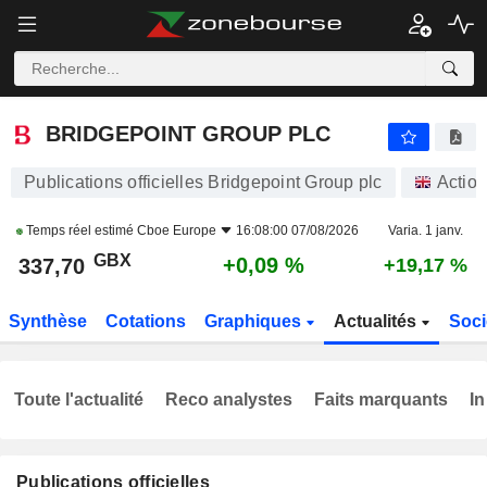
BRIDGEPOINT GROUP PLC
337,70
p
+0,09 %
BRIDGEPOINT GROUP PLC
Publications officielles Bridgepoint Group plc
Actio
Temps réel estimé
Cboe Europe
16:08:00 07/08/2026
Varia. 1 janv.
GBX
+0,09 %
337,70
+19,17 %
Synthèse
Cotations
Graphiques
Actualités
Soci
Toute l'actualité
Reco analystes
Faits marquants
In
Publications officielles