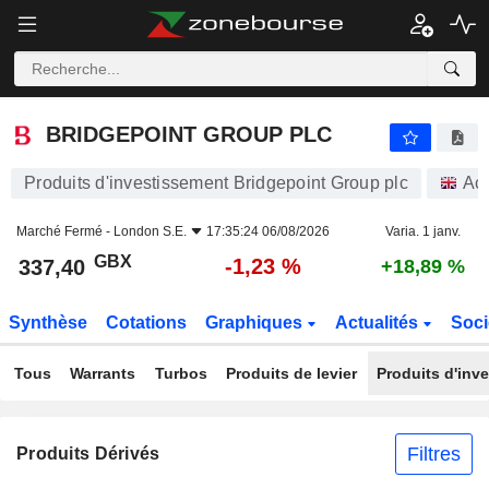
BRIDGEPOINT GROUP PLC
337,40
p
-1,23 %
BRIDGEPOINT GROUP PLC
Produits d'investissement Bridgepoint Group plc
Act
Marché Fermé -
London S.E.
17:35:24 06/08/2026
Varia. 1 janv.
GBX
-1,23 %
337,40
+18,89 %
Synthèse
Cotations
Graphiques
Actualités
Soci
Tous
Warrants
Turbos
Produits de levier
Produits d'inv
Filtres
Produits Dérivés