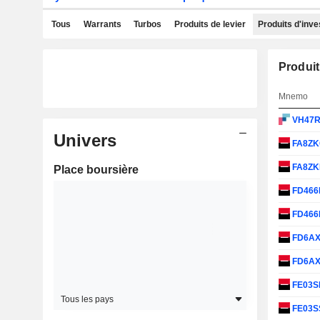
Tous
Warrants
Turbos
Produits de levier
Produits d'inv
Produit
Mnemo
VH47
Univers
FA8Z
FA8Z
Place boursière
FD46
FD466
FD6A
FD6A
FE03
Tous les pays
FE03S