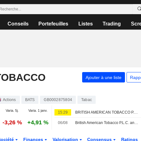
Conseils
Portefeuilles
Listes
Trading
Scr
 TOBACCO
Ajouter à une liste
Rapp
Actions
BATS
GB0002875804
Tabac
Varia. 5j.
Varia. 1 janv.
15:29
BRITISH AMERICAN TOBACCO P.L.C. : SBG Securities relève son opinion
-3,26 %
+4,91 %
06/08
British American Tobacco P.L.C. annonce des changements au sein de sa direction
Société
Finances
Valorisation
Consensus
Ratings