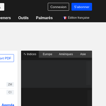
Connexion
S'abonner
eeners
Outils
Palmarès
Édition française
Indices
Europe
Amériques
Asie
ort PDF
ZM
CI
Agenda
Secteur
Dérivés
Fonds et ETFs