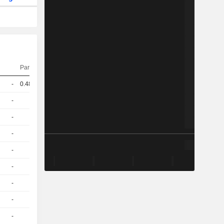
Parité
Cours
-
0.484
993,50
EUR
-
1
39.69 / 39.72
-
1
44.15 / 44.4
-
1
38.69 / 38.72
-
1
43.17 / 43.35
-
1
34.88 / 34.91
-
1
43.3 / 43.37
-
1
37,81
EUR
-
1
42,27
EUR