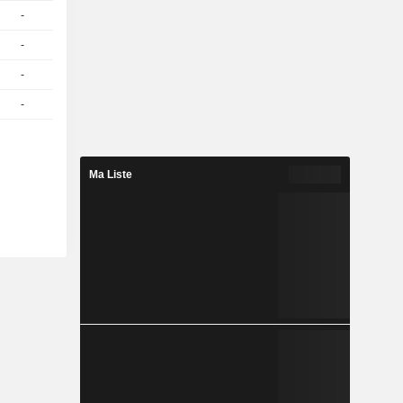
-
1
33,89
EUR
-
1
40,69
EUR
-
1
36,99
EUR
-
1
41,36
EUR
Ma Liste