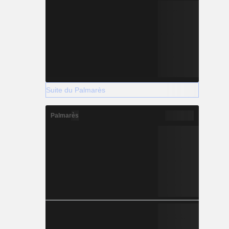
Suite du Palmarès
Palmarès