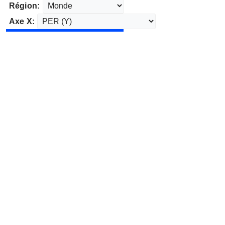
Région:
Axe X: