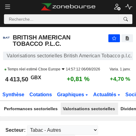
BRITISH AMERICAN TOBACCO P.L.C.
4 413,50
p
+0,81 %
BRITISH AMERICAN
TOBACCO P.L.C.
Valorisations sectorielles British American Tobacco p.l.c.
Temps réel estimé
Cboe Europe
14:57:12 06/08/2026
Varia. 1 janv.
GBX
+0,81 %
4 413,50
+4,70 %
Synthèse
Cotations
Graphiques
Actualités
Soci
Performances sectorielles
Valorisations sectorielles
Dividen
Secteur: