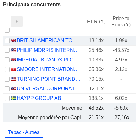
Principaux concurrents
Price to
PER (Y)
Book (Y)
BRITISH AMERICAN TOBACCO P.L.C.
13.14x
1.99x
PHILIP MORRIS INTERNATIONAL, INC.
25.46x
-43.57x
IMPERIAL BRANDS PLC
10.33x
4.97x
SMOORE INTERNATIONAL HOLDINGS LIMITED
35.36x
2.12x
TURNING POINT BRANDS, INC.
70.15x
-
UNIVERSAL CORPORATION
12.11x
-
HAYPP GROUP AB
138.1x
6.02x
Moyenne
43,52x
-5,69x
Moyenne pondérée par Capi.
21,51x
-27,16x
Tabac - Autres