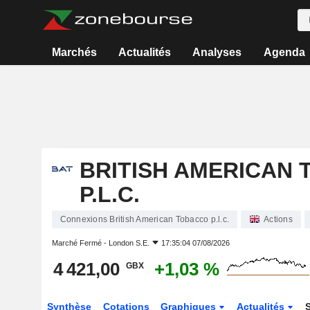
Marchés
Actualités
Analyses
Agenda
BRITISH AMERICAN
P.L.C.
Connexions British American Tobacco p.l.c.
Actions
Marché Fermé -
London S.E.
17:35:04 07/08/2026
4 421,00
+1,03 %
GBX
Synthèse
Cotations
Graphiques
Actualités