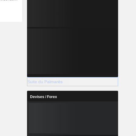
%).
Suite du Palmarès
Devises / Forex