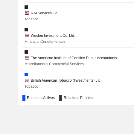
COSAN S.A.
RAI Services Co.
Tobacco
CARSON CUMBERBATCH PLC
Weston Investment Co. Ltd.
TIEN WAH PRESS HOLDINGS
Financial Conglomerates
THE WEST INDIAN TOBACCO COMPANY LIMITED
The American Institute of Certified Public Accountants
AKÇANSA ÇIMENTO SANAYI VE TICARET ANONIM SIRKET
Miscellaneous Commercial Services
ISS A/S
British American Tobacco (Investments) Ltd.
SHELL PLC
Tobacco
Relations Actives
Relations Passées
DORMAN PRODUCTS, INC.
CARREFOURSA CARREFOUR SABANCI TICARET MERKE
BRITISH AMERICAN TOBACCO UGANDA LIMITED