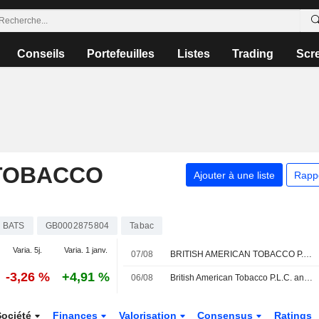
Conseils
Portefeuilles
Listes
Trading
Scr
 TOBACCO
Ajouter à une liste
Rapp
BATS
GB0002875804
Tabac
Varia. 5j.
Varia. 1 janv.
07/08
BRITISH AMERICAN TOBACCO P.L.C. : SBG Securities relève son opinion
-3,26 %
+4,91 %
06/08
British American Tobacco P.L.C. annonce des changements au sein de sa direction
Société
Finances
Valorisation
Consensus
Ratings