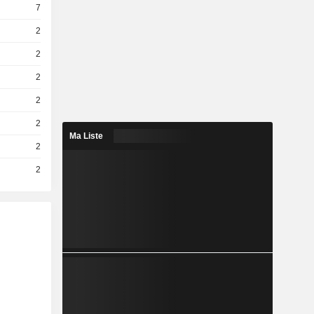
7
2
2
2
2
2
Ma Liste
2
2