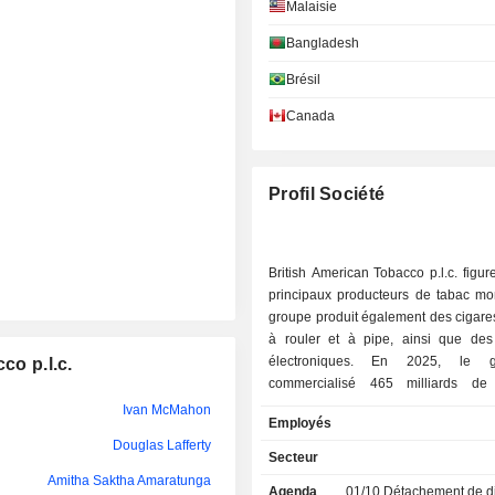
Malaisie
Gary Tarrant
Bangladesh
Sarmad Abbasi
Brésil
Amitha Saktha Amaratunga
Canada
Nicolas-Fabian Schweizer
Mak Ai-Leen
Profil Société
Lawrence Kiambi
Amitha Saktha Amaratunga
British American Tobacco p.l.c. figur
principaux producteurs de tabac mo
Nehal Ahmed
groupe produit également des cigare
à rouler et à pipe, ainsi que des 
Amitha Saktha Amaratunga
électroniques. En 2025, le groupe a
co p.l.c.
commercialisé 465 milliards de 
Olga Ashley Herath
(détention d'un portefeuille de p
Ivan McMahon
Employés
marques, dont Lucky Strike, Dunhill,
Amitha Saktha Amaratunga
Douglas Lafferty
Mall, Kool et Rothmans). La répartition
Secteur
géographique du CA est la suivante :
Fulya Biçak Musut
Amitha Saktha Amaratunga
Agenda
01/10
Détachement de dividende 
(45%), Amériques et Europe (36,4%