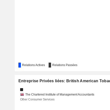
CEYLON TOBACCO COMPANY PLC
LION BREWERY (CEYLON) PLC
SCHWEIZER ELECTRONIC AG
REX INDUSTRY
KCB GROUP PLC
CEYLON BEVERAGE HOLDINGS PLC
Relations Actives
Relations Passées
RENATA PLC
CEYLON INVESTMENT PLC
Entreprise Privées liées: British American Tobac
BAIRAHA FARMS PLC
The Chartered Institute of Management Accountants
EQUITY TWO PLC
Other Consumer Services
ZORLU ENERJI ELEKTRIK ÜRETIM