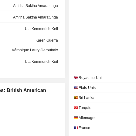
Amitha Saktha Amaratunga
Amitha Saktha Amaratunga
Uta Kemmerich-Keil
Karen Guerra
Véronique Laury-Deroubaix
Uta Kemmerich-Keil
Michelle Healy
Royaume-Uni
Sakine Sebnem Önder
Etats-Unis
es: British American
Patrick Smith
Sri Lanka
RET
Sakine Sebnem Önder
Turquie
Allemagne
Gary Tarrant
France
IMITED
Gary Tarrant