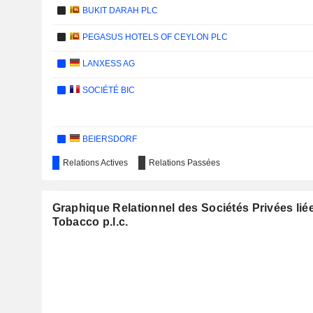
BUKIT DARAH PLC
PEGASUS HOTELS OF CEYLON PLC
LANXESS AG
SOCIÉTÉ BIC
BEIERSDORF
Relations Actives
Relations Passées
KERRY GROUP PLC
HACI ÖMER SABANCI HOLDING
Graphique Relationnel des Sociétés Privées lié
CARRERAS LIMITED
Tobacco p.l.c.
BRISA BRIDGESTONE SABANCI LASTIK SANAYI VE TICA
PAKISTAN TOBACCO COMPANY LIMITED
BRITISH AMERICAN TOBACCO BANGLADESH COMPANY L