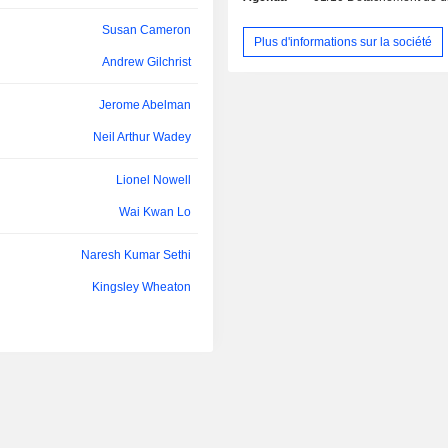
Pacifique-Moyen-Orient-Afrique (18,6
Luis Cláudio Rapparini Soares
Susan Cameron
Plus d'informations sur la société
Maria Rita de Carvalho Drummond
Andrew Gilchrist
Amitha Saktha Amaratunga
Jerome Abelman
Yew Dee Ong
Neil Arthur Wadey
Luis Verenzuela
Lionel Nowell
I
Sakine Sebnem Önder
Wai Kwan Lo
John Stevens
Naresh Kumar Sethi
Holly Koeppel
Kingsley Wheaton
Ann Godbehere
David O'Reilly
John Stevens
James Thomas
Alan Davy
ZI
Sakine Sebnem Önder
Jerome Abelman
Luc Jobin