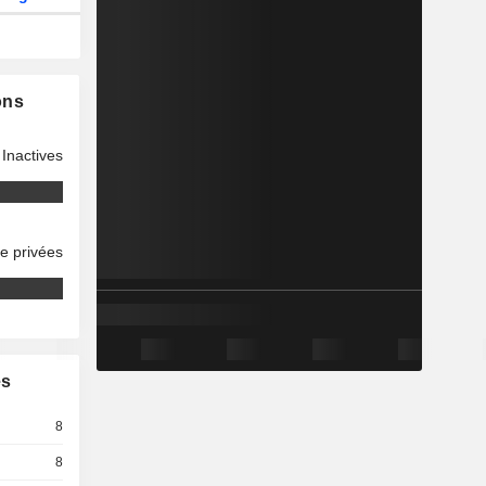
ons
Inactives
se privées
es
8
8