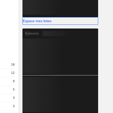
Espace mes listes
Palmarès
18
12
9
5
3
3