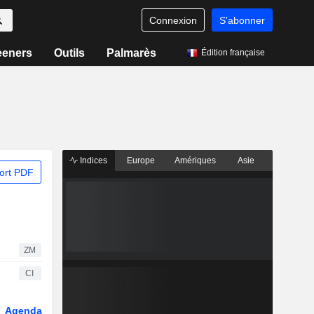
Connexion
S'abonner
eeners
Outils
Palmarès
Édition française
Indices
Europe
Amériques
Asie
ort PDF
ZM
CI
Agenda
Secteur
Dérivés
Fonds et ETFs