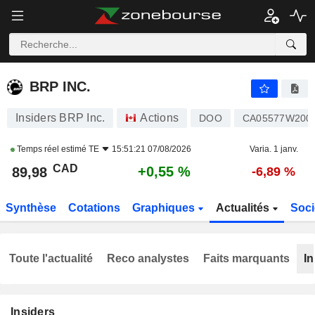
BRP INC.
89,98
$
+0,55 %
BRP INC.
Insiders BRP Inc.
Actions
DOO
CA05577W200
Temps réel estimé
TE
15:51:21 07/08/2026
Varia. 1 janv.
CAD
+0,55 %
89,98
-6,89 %
Synthèse
Cotations
Graphiques
Actualités
Soci
Toute l'actualité
Reco analystes
Faits marquants
In
Insiders