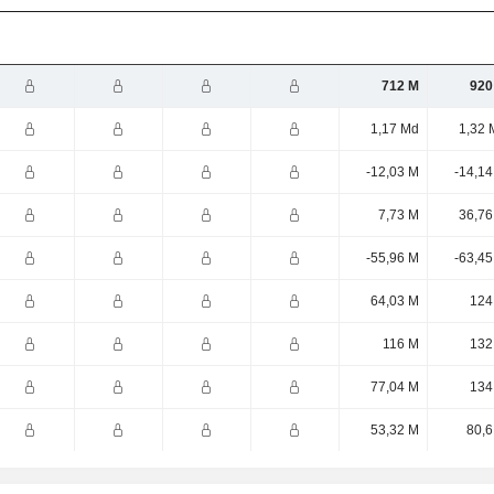
712 M
920
1,17 Md
1,32 
-12,03 M
-14,14
7,73 M
36,76
-55,96 M
-63,45
64,03 M
124
116 M
132
77,04 M
134
53,32 M
80,6