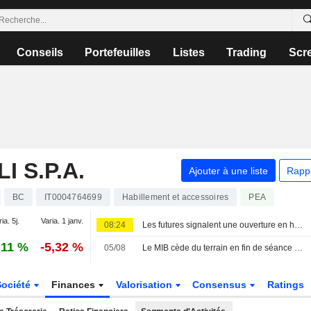
Conseils
Portefeuilles
Listes
Trading
Scr
 S.P.A.
Ajouter à une liste
Rapp
BC
IT0004764699
Habillement et accessoires
PEA
ia. 5j.
Varia. 1 janv.
08:24
Les futures signalent une ouverture en hausse pour les Bourses européennes
,11 %
-5,32 %
05/08
Le MIB cède du terrain en fin de séance après un record ; Cucinelli recherché
Société
Finances
Valorisation
Consensus
Ratings