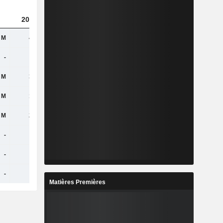
2023
2024
2025
 M
404 M
477 M
520 M
-
-
-
495 M
 M
307 M
345 M
393 M
 M
129 M
141 M
-
 M
299 M
316 M
-
-
-
-
-
-
-
-
-
-
-
-
-
Matières Premières