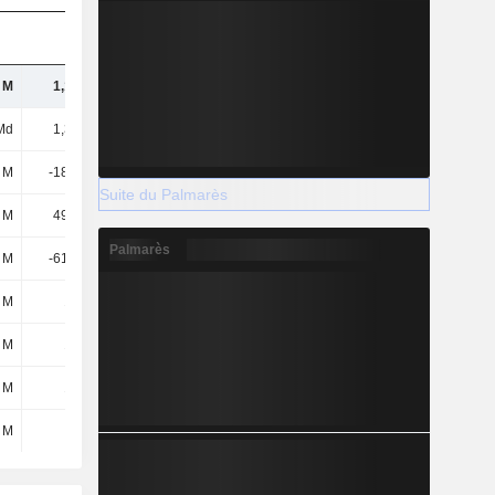
 M
1,14 Md
1,28 Md
1,41 Md
Md
1,38 Md
1,74 Md
2,02 Md
 M
-18,37 M
-28,96 M
-40,25 M
Suite du Palmarès
 M
49,53 M
51,22 M
56,71 M
Palmarès
 M
-61,47 M
-85,05 M
-126 M
 M
173 M
180 M
199 M
 M
139 M
153 M
181 M
 M
187 M
212 M
228 M
 M
115 M
119 M
135 M