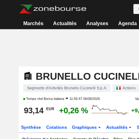
Marchés
Actualités
Analyses
Agenda
BRUNELLO CUCINELLI
Segments d'Activités Brunello Cucinelli S.p.A.
Actions
Temps réel
Borsa Italiana
11:56:47 06/08/2026
Var
93,14
+0,26 %
EUR
+9
Synthèse
Cotations
Graphiques
Actualités