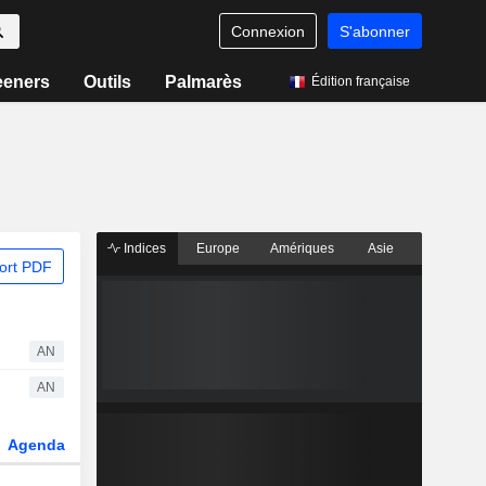
Connexion
S'abonner
eeners
Outils
Palmarès
Édition française
Indices
Europe
Amériques
Asie
ort PDF
AN
AN
Agenda
Secteur
Dérivés
Fonds et ETFs