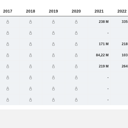
2017
2018
2019
2020
2021
2022
238 M
335
-
171 M
218
84,22 M
103
219 M
264
-
-
-