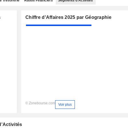
e Trésorerie
Ratios Financiers
Segments d'Activités
s
Chiffre d'Affaires 2025 par Géographie
© Zonebourse.com
Voir plus
'Activités