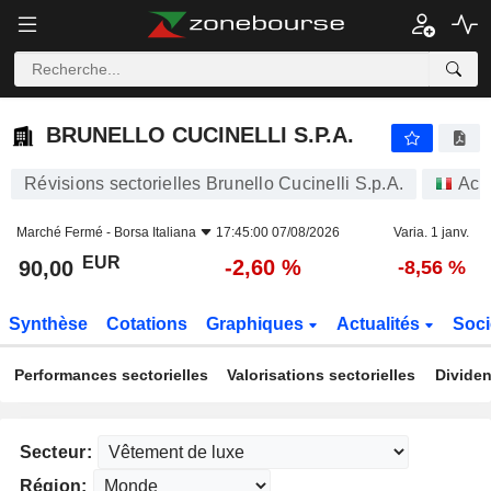
BRUNELLO CUCINELLI S.P.A.
90,00
€
-2,60 %
BRUNELLO CUCINELLI S.P.A.
Révisions sectorielles Brunello Cucinelli S.p.A.
Act
Marché Fermé -
Borsa Italiana
17:45:00 07/08/2026
Varia. 1 janv.
EUR
-2,60 %
90,00
-8,56 %
Synthèse
Cotations
Graphiques
Actualités
Soci
Performances sectorielles
Valorisations sectorielles
Dividen
Secteur:
Région: