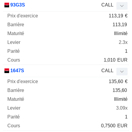
Prix
93G3S
CALL
d'exercice
Barrière
Maturité
Elasticité
113,19
€
Mnemo
Type
Parit
113,19
Illimité
2.3x
1
1,010
EUR
1647S
CALL
135,60
€
135,60
Illimité
3.09x
1
0,7500
EUR