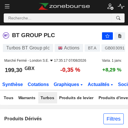
BT GROUP PLC
199,30
p
-0,35 %
BT GROUP PLC
Turbos BT Group plc
Actions
BT.A
GB0030913
Marché Fermé -
London S.E.
17:35:17 07/08/2026
Varia. 1 janv.
GBX
-0,35 %
199,30
+8,29 %
Synthèse
Cotations
Graphiques
Actualités
Soci
Tous
Warrants
Turbos
Produits de levier
Produits d'inv
Filtres
Produits Dérivés