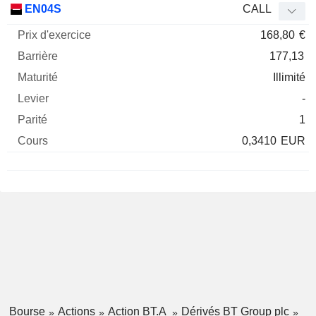
EN04S
CALL
168,80
€
177,13
Illimité
-
1
0,3410
EUR
Bourse
Actions
Action BT.A
Dérivés BT Group plc