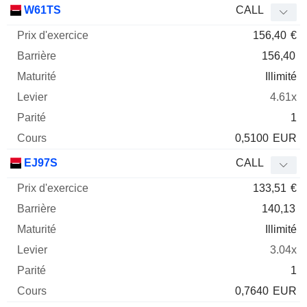
W61TS
CALL
156,40
€
156,40
Illimité
4.61x
1
0,5100
EUR
EJ97S
CALL
133,51
€
140,13
Illimité
3.04x
1
0,7640
EUR