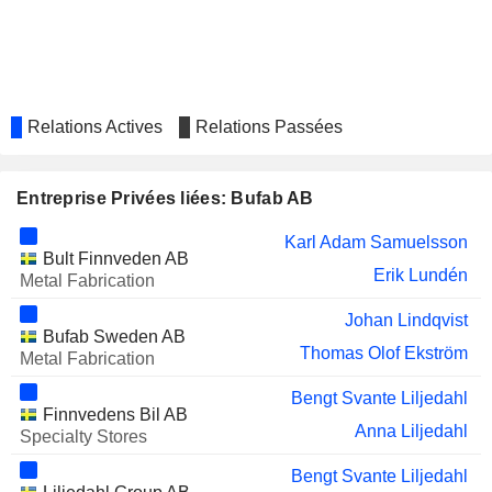
AB
Karl Adam Samuelsson
Stig Uno Gunnar Tindberg
SPERMOSENS AB
Eva Nilsagård
Relations Actives
Relations Passées
MOMENTUM GROUP AB
Johan Olov Sjö
Entreprise Privées liées: Bufab AB
Karl Adam Samuelsson
Bult Finnveden AB
Erik Lundén
Metal Fabrication
Johan Lindqvist
Bufab Sweden AB
Thomas Olof Ekström
Metal Fabrication
Bengt Svante Liljedahl
Finnvedens Bil AB
Anna Liljedahl
Specialty Stores
Bengt Svante Liljedahl