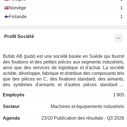
Norvège
1
Finlande
1
Profil Société
Bufab AB (publ) est une société basée en Suède qui fournit
des fixations et des petites pièces aux segments industriels,
ainsi que des services de logistique et d'achat. La société
achète, développe, fabrique et distribue des composants tels
que des pièces en C, des fixations standard, des aimants,
des systèmes d'aimants et d'autres pièces standard et
spécifiques au dessin en métal, plastique, caoutchouc, acier
Employés
1 905
inoxydable, poudre métallique, fil et tissu. Elle dessert une
variété d'industries, telles que les télécommunications,
Secteur
Machines et équipements industriels
l'automobile, l'ameublement, l'offshore, l'ingénierie, la
construction industrielle, l'agriculture, l'aérospatiale et le
Agenda
23/10
Publication des résultats - Q3 2026
ferroviaire. La société opère par le biais de filiales en Suède,
en Norvège, en Finlande, en France, en Allemagne, en