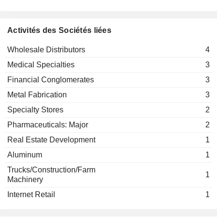
Anna Liljedahl
Financial Conglomerates
Activités des Sociétés liées
Wholesale Distributors
4
Medical Specialties
3
Financial Conglomerates
3
Metal Fabrication
3
Specialty Stores
2
Pharmaceuticals: Major
2
Real Estate Development
1
Aluminum
1
Trucks/Construction/Farm
1
Machinery
Internet Retail
1