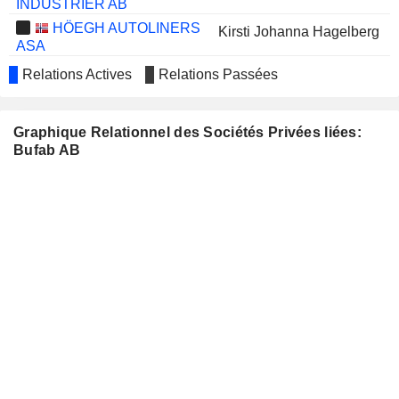
INDUSTRIER AB
HÖEGH AUTOLINERS
Kirsti Johanna Hagelberg
ASA
ARLA PLAST AB
Maria Catoni
Relations Actives
Relations Passées
THULE GROUP AB
Curt Per-Arne Blomquist
Graphique Relationnel des Sociétés Privées liées:
QLUCORE AB
Boel Sundvall
Bufab AB
XBRANE BIOPHARMA AB
Eva Nilsagård
TROAX GROUP AB
Bertil Peter Persson
NANEXA AB
Eva Nilsagård
NIMBUS GROUP AB
Eva Nilsagård
ADDLIFE AB
Johan Olov Sjö
Eva Nilsagård
ALLIGO AB
Johan Olov Sjö
IDUN INDUSTRIER
Johan Lindqvist