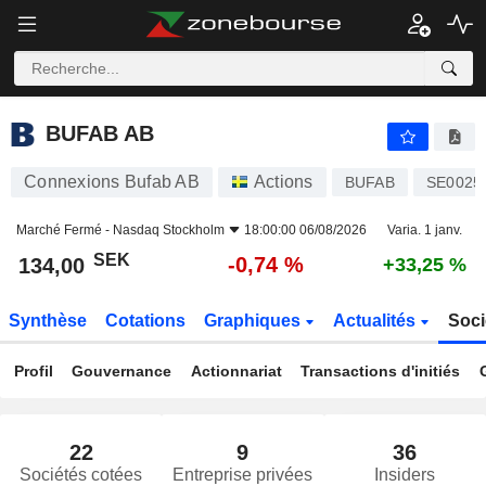
BUFAB AB
134,00
kr
-0,74 %
BUFAB AB
Connexions Bufab AB
Actions
BUFAB
SE0025
Marché Fermé -
Nasdaq Stockholm
18:00:00 06/08/2026
Varia. 1 janv.
SEK
-0,74 %
134,00
+33,25 %
Synthèse
Cotations
Graphiques
Actualités
Soci
Profil
Gouvernance
Actionnariat
Transactions d'initiés
22
9
36
Sociétés cotées
Entreprise privées
Insiders