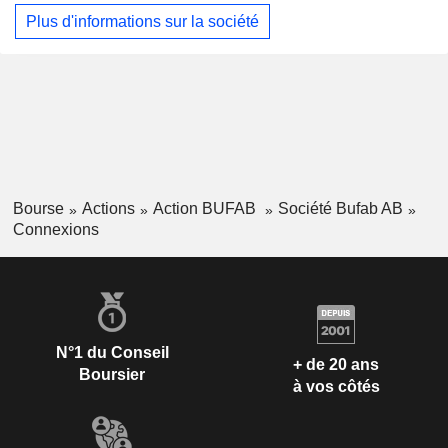
Chine, à Taiwan, en Autriche, en Pologne, au Royaume-Uni
Plus d'informations sur la société
et aux Pays-Bas, entre autres. Elle exploite également Kian
Soon Mechanical Components Pte Ltd à Singapour.
Bourse
Actions
Action BUFAB
Société Bufab AB
Connexions
N°1 du Conseil
+ de 20 ans
Boursier
à vos côtés