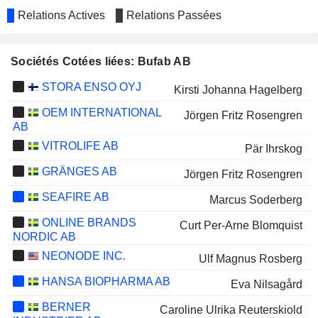
Relations Actives
Relations Passées
Sociétés Cotées liées: Bufab AB
STORA ENSO OYJ
Kirsti Johanna Hagelberg
OEM INTERNATIONAL
Jörgen Fritz Rosengren
AB
VITROLIFE AB
Pär Ihrskog
GRÄNGES AB
Jörgen Fritz Rosengren
SEAFIRE AB
Marcus Soderberg
ONLINE BRANDS
Curt Per-Arne Blomquist
NORDIC AB
NEONODE INC.
Ulf Magnus Rosberg
HANSA BIOPHARMA AB
Eva Nilsagård
BERNER
Caroline Ulrika Reuterskiold