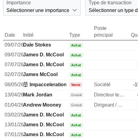
Importance
Type de transaction
Sélectionner une importance
Sélectionner un type d
Poste
Date
Initié
Type
principal
Qua
09/07/26
Dale Stokes
Achat
09/07/26
James D. McCool
Achat
07/07/26
James D. McCool
Achat
02/07/26
James McCool
Achat
08/05/26
Impacceleration Beheer BV
Société
-1
Vente
13/04/26
Mark Jordan
Directeur technique
Gratuit
01/04/26
Andrew Mooney
Dirigeant / cadre principal
Gratuit
03/02/26
James D. McCool
Achat
13/01/26
James D. McCool
Achat
07/01/26
James D. McCool
Achat