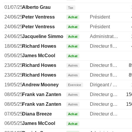
01/07/25
Alberto Grau
Tax
24/06/25
Peter Ventress
Président
Achat
24/06/25
Peter Ventress
Président
Achat
24/06/25
Jacqueline Simmonds
Administrateur
Achat
18/06/25
Richard Howes
Directeur financier
Achat
05/06/25
James McCool
Achat
23/05/25
Richard Howes
Directeur financier
8
Autres
23/05/25
Richard Howes
Directeur financier
8
Autres
19/05/25
Andrew Mooney
Dirigeant / cadre principal
Exercice
08/05/25
Frank van Zanten
Directeur general
15
Autres
08/05/25
Frank van Zanten
Directeur general
15
Autres
07/05/25
Diana Breeze
Directeur des ressources humaines
Achat
06/05/25
James McCool
Achat