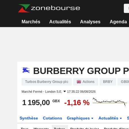
Marchés
Actualités
Analyses
Agenda
BURBERRY GROUP 
Turbos Burberry Group plc
Actions
BRBY
GB0
Marché Fermé -
London S.E.
17:35:22 06/08/2026
1 195,00
-1,16 %
GBX
Synthèse
Cotations
Graphiques
Actualités