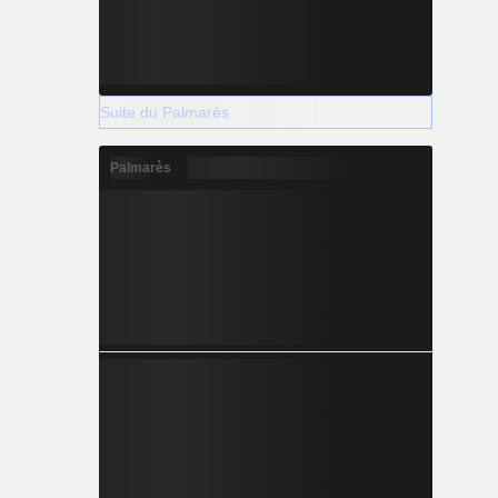
Suite du Palmarès
Palmarès