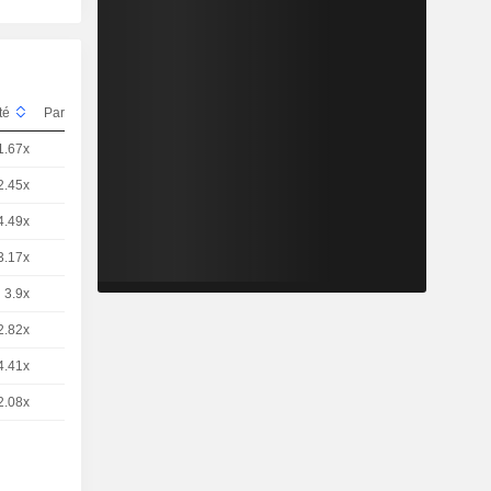
ité
Parité
Cours
1.67x
1
8,360
EUR
2.45x
1
5,680
EUR
4.49x
1
3,105
EUR
3.17x
1
4,395
EUR
3.9x
1
3,575
EUR
2.82x
1
4,953
EUR
4.41x
5
0,6320
EUR
2.08x
1
6,713
EUR