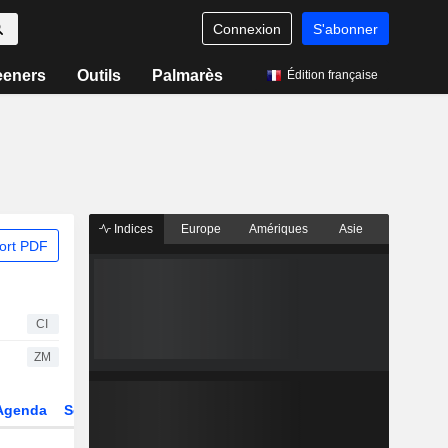
Connexion
S'abonner
eeners
Outils
Palmarès
Édition française
Indices
Europe
Amériques
Asie
ort PDF
CI
ZM
Agenda
Secteur
Dérivés
Fonds et ETFs