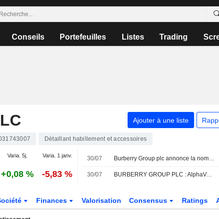
Conseils
Portefeuilles
Listes
Trading
Scr
PLC
Ajouter à une liste
Rapp
031743007
Détaillant habillement et accessoires
Varia. 5j.
Varia. 1 janv.
30/07
Burberry Group plc annonce la nomination d'Alexander Lacik au conseil d'administration en tant qu'administrateur non exécutif indépendant et membre du comité des nominations, avec effet au 1er septembre 2026
+0,08 %
-5,83 %
30/07
BURBERRY GROUP PLC : AlphaValue/Baader Europe reste à l'achat
Société
Finances
Valorisation
Consensus
Ratings