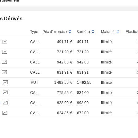
estissement
s Dérivés
Type
Prix d'exercice
Barrière
Maturité
Elastic
S
CALL
491,71
€
491,71
Illimité
S
CALL
721,20
€
721,20
Illimité
S
CALL
942,83
€
942,83
Illimité
S
CALL
831,91
€
831,91
Illimité
S
PUT
1 492,55
€
1 492,55
Illimité
S
CALL
775,55
€
834,00
Illimité
S
CALL
928,90
€
998,00
Illimité
S
CALL
624,86
€
672,00
Illimité