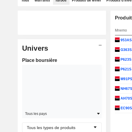
Tous
Warrants
Turbos
Produits de levier
Produits d'inv
Produit
Mnemo
953A
Univers
G363
P623
Place boursière
P621
M91P
NH67
AH70
EC90
Tous les pays
Tous les types de produits