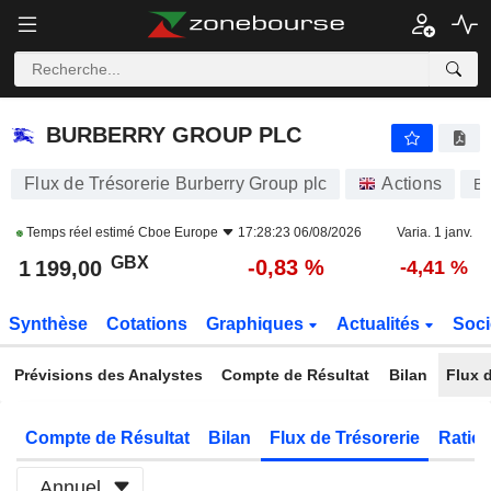
BURBERRY GROUP PLC
1 199,00
p
-0,83 %
BURBERRY GROUP PLC
Flux de Trésorerie Burberry Group plc
Actions
B
Temps réel estimé
Cboe Europe
17:28:23 06/08/2026
Varia. 1 janv.
GBX
-0,83 %
1 199,00
-4,41 %
Synthèse
Cotations
Graphiques
Actualités
Soci
Prévisions des Analystes
Compte de Résultat
Bilan
Flux d
Compte de Résultat
Bilan
Flux de Trésorerie
Ratios
Annuel