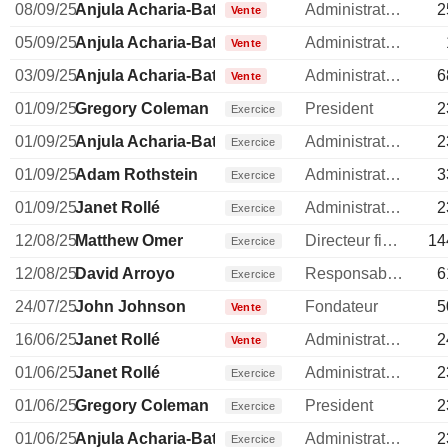
08/09/25
Anjula Acharia-Bath
Administrateur
2
Vente
05/09/25
Anjula Acharia-Bath
Administrateur
Vente
03/09/25
Anjula Acharia-Bath
Administrateur
6
Vente
01/09/25
Gregory Coleman
President
2
Exercice
01/09/25
Anjula Acharia-Bath
Administrateur
2
Exercice
01/09/25
Adam Rothstein
Administrateur
3
Exercice
01/09/25
Janet Rollé
Administrateur
2
Exercice
12/08/25
Matthew Omer
Directeur financier
14
Exercice
12/08/25
David Arroyo
Responsable conformite
6
Exercice
24/07/25
John Johnson
Fondateur
5
Vente
16/06/25
Janet Rollé
Administrateur
2
Vente
01/06/25
Janet Rollé
Administrateur
2
Exercice
01/06/25
Gregory Coleman
President
2
Exercice
01/06/25
Anjula Acharia-Bath
Administrateur
2
Exercice