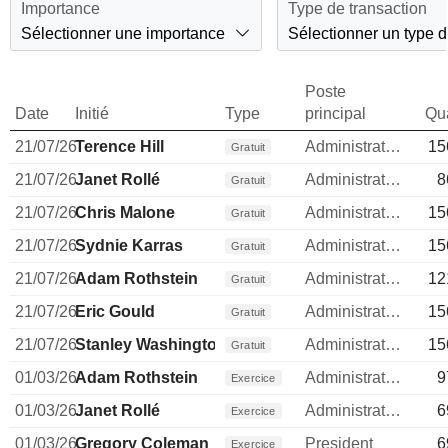
Importance
Type de transaction
Sélectionner une importance
Sélectionner un type d
Poste
Date
Initié
Type
principal
Qua
21/07/26
Terence Hill
Administrateur
15
Gratuit
21/07/26
Janet Rollé
Administrateur
8
Gratuit
21/07/26
Chris Malone
Administrateur
15
Gratuit
21/07/26
Sydnie Karras
Administrateur
15
Gratuit
21/07/26
Adam Rothstein
Administrateur
12
Gratuit
21/07/26
Eric Gould
Administrateur
15
Gratuit
21/07/26
Stanley Washington
Administrateur
15
Gratuit
01/03/26
Adam Rothstein
Administrateur
9
Exercice
01/03/26
Janet Rollé
Administrateur
6
Exercice
01/03/26
Gregory Coleman
President
6
Exercice