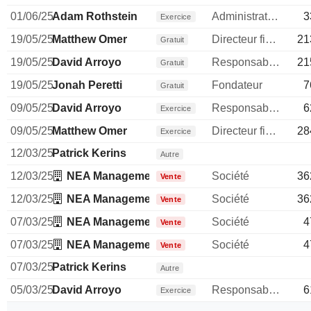
01/06/25
Adam Rothstein
Administrateur
3
Exercice
19/05/25
Matthew Omer
Directeur financier
21
Gratuit
19/05/25
David Arroyo
Responsable conformite
21
Gratuit
19/05/25
Jonah Peretti
Fondateur
7
Gratuit
09/05/25
David Arroyo
Responsable conformite
6
Exercice
09/05/25
Matthew Omer
Directeur financier
28
Exercice
12/03/25
Patrick Kerins
Autre
12/03/25
NEA Management Co. LLC
Société
36
Vente
12/03/25
NEA Management Co. LLC
Société
36
Vente
07/03/25
NEA Management Co. LLC
Société
4
Vente
07/03/25
NEA Management Co. LLC
Société
4
Vente
07/03/25
Patrick Kerins
Autre
05/03/25
David Arroyo
Responsable conformite
6
Exercice