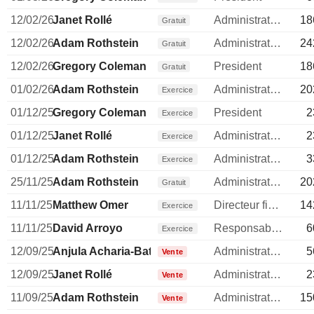
12/02/26
Janet Rollé
Administrateur
18
Gratuit
12/02/26
Adam Rothstein
Administrateur
24
Gratuit
12/02/26
Gregory Coleman
President
18
Gratuit
01/02/26
Adam Rothstein
Administrateur
20
Exercice
01/12/25
Gregory Coleman
President
2
Exercice
01/12/25
Janet Rollé
Administrateur
2
Exercice
01/12/25
Adam Rothstein
Administrateur
3
Exercice
25/11/25
Adam Rothstein
Administrateur
20
Gratuit
11/11/25
Matthew Omer
Directeur financier
14
Exercice
11/11/25
David Arroyo
Responsable conformite
6
Exercice
12/09/25
Anjula Acharia-Bath
Administrateur
5
Vente
12/09/25
Janet Rollé
Administrateur
2
Vente
11/09/25
Adam Rothstein
Administrateur
15
Vente