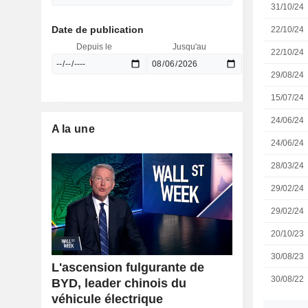
31/10/24
Date de publication
22/10/24
Depuis le
Jusqu'au
22/10/24
29/08/24
15/07/24
24/06/24
A la une
24/06/24
28/03/24
29/02/24
29/02/24
20/10/23
30/08/23
L'ascension fulgurante de
30/08/22
BYD, leader chinois du
véhicule électrique