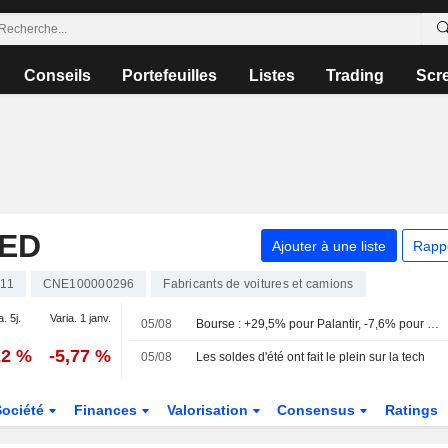
Conseils
Portefeuilles
Listes
Trading
Scr
TED
Ajouter à une liste
Rapp
11
CNE100000296
Fabricants de voitures et camions
a. 5j.
Varia. 1 janv.
05/08
Bourse : +29,5% pour Palantir, -7,6% pour SpaceX et une pluie de résultats
22 %
-5,77 %
05/08
Les soldes d'été ont fait le plein sur la tech
Société
Finances
Valorisation
Consensus
Ratings