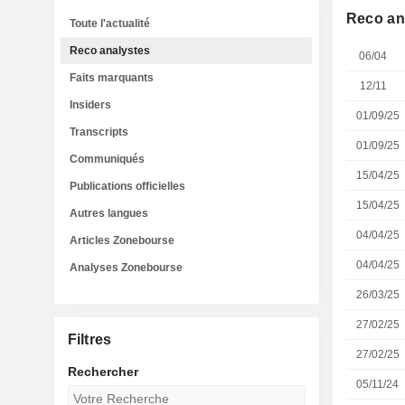
Reco an
Toute l'actualité
Reco analystes
06/04
Faits marquants
12/11
Insiders
01/09/25
Transcripts
01/09/25
Communiqués
15/04/25
Publications officielles
15/04/25
Autres langues
04/04/25
Articles Zonebourse
04/04/25
Analyses Zonebourse
26/03/25
27/02/25
Filtres
27/02/25
Rechercher
05/11/24