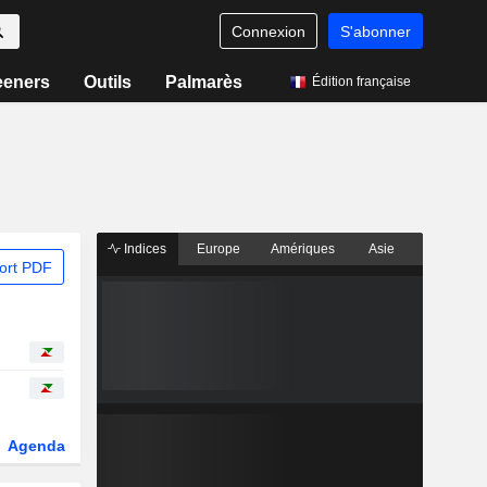
Connexion
S'abonner
eeners
Outils
Palmarès
Édition française
Indices
Europe
Amériques
Asie
ort PDF
Agenda
Secteur
Dérivés
Fonds et ETFs