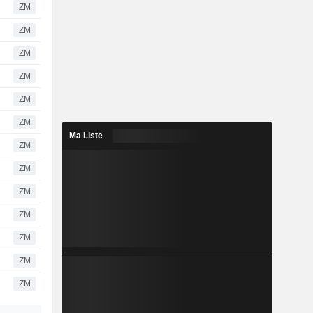
ZM
ZM
ZM
ZM
ZM
ZM
Ma Liste
ZM
ZM
ZM
ZM
ZM
ZM
ZM