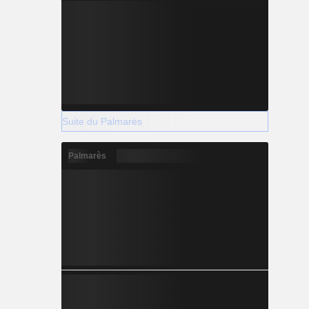
Suite du Palmarès
Palmarès