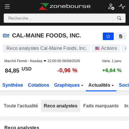
CAL-MAINE FOODS, INC.
84,85
$
-0,96 %
CAL-MAINE FOODS, INC.
Reco analystes Cal-Maine Foods, Inc.
Actions
C
Marché Fermé -
Nasdaq
22:00:00 06/08/2026
Varia. 1 janv.
USD
-0,96 %
84,85
+6,64 %
Synthèse
Cotations
Graphiques
Actualités
Soci
Toute l'actualité
Reco analystes
Faits marquants
In
Reco analystes