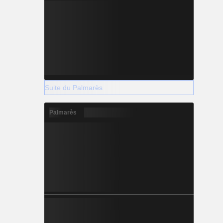
Suite du Palmarès
Palmarès