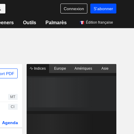
Connexion
S'abonner
eeners
Outils
Palmarès
Édition française
Indices
Europe
Amériques
Asie
ort PDF
MT
CI
Agenda
Secteur
Dérivés
Fonds et ETFs