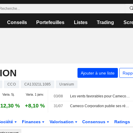
Conseils
Portefeuilles
Listes
Trading
Scr
ION
Ajouter à une liste
Rapp
CCO
CA13321L1085
Uranium
Varia. 5j.
Varia. 1 janv.
03/08
Les vents favorables pour Cameco devraient perdurer, selon RBC
12,30 %
+8,10 %
31/07
Cameco Corporation publie ses résultats pour le deuxième trimestre et le premier semestre clos le 30 juin 2026
Société
Finances
Valorisation
Consensus
Ratings