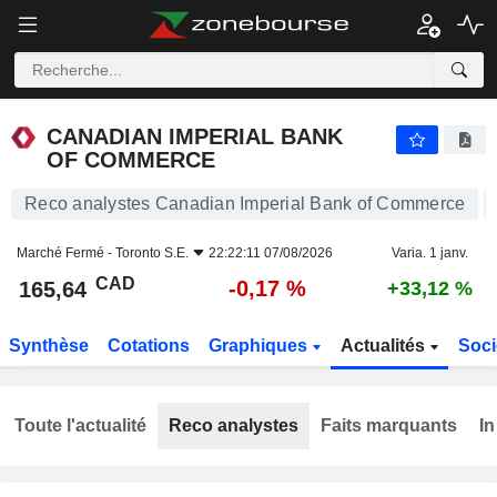
CANADIAN IMPERIAL BANK OF COMMERCE
165,64
$
-0,17 %
CANADIAN IMPERIAL BANK
OF COMMERCE
Reco analystes Canadian Imperial Bank of Commerce
Marché Fermé -
Toronto S.E.
22:22:11 07/08/2026
Varia. 1 janv.
CAD
-0,17 %
165,64
+33,12 %
Synthèse
Cotations
Graphiques
Actualités
Soci
Toute l'actualité
Reco analystes
Faits marquants
In