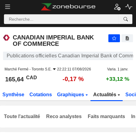
CANADIAN IMPERIAL BANK OF COMMERCE
165,64
$
-0,17 %
CANADIAN IMPERIAL BANK
OF COMMERCE
Publications officielles Canadian Imperial Bank of Comme
Marché Fermé -
Toronto S.E.
22:22:11 07/08/2026
Varia. 1 janv.
CAD
-0,17 %
165,64
+33,12 %
Synthèse
Cotations
Graphiques
Actualités
Soci
Toute l'actualité
Reco analystes
Faits marquants
In