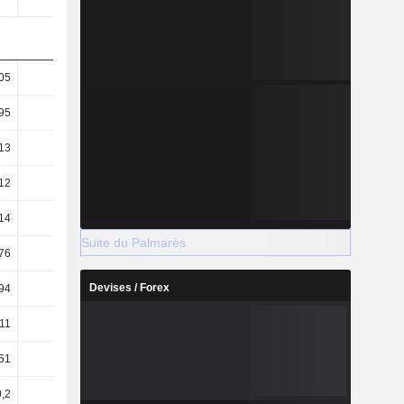
05
11,87
18,21
21,09
95
10,61
15,4
17,42
13
11,16
14,05
18,9
12
9,98
11,88
15,61
14
14,05
18,56
24,97
Suite du Palmarès
,76
-6,64
-7,96
-8,08
Devises / Forex
,94
-3,88
-4,58
-4,9
,11
-4,44
-5,18
-5,77
,51
-3,95
-6,22
-3,58
0,2
-2,2
-3,63
-0,46