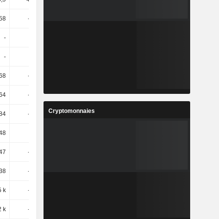
58
-18,67
10,77
67,68
-
-
-
-6,17
-
-
-
-
,68
-16,96
-2,18
-16,13
,64
-14,04
-17,04
-40,75
Cryptomonnaies
,84
-14,67
-21,57
-45,86
,48
-14,5
-20,99
-44,25
47
-57,19
2,62
-79,91
38
-30,07
-30
48,57
5 k
-29,48
-27,24
-54,3
2 k
-34,42
-25,66
-64,2