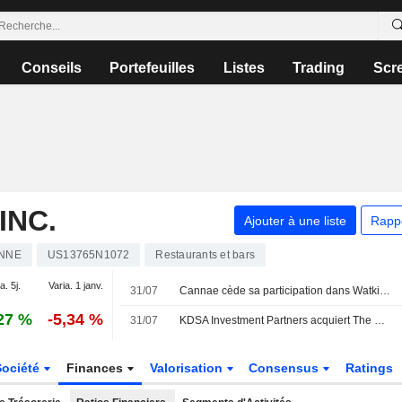
Conseils
Portefeuilles
Listes
Trading
Scr
INC.
Ajouter à une liste
Rapp
NNE
US13765N1072
Restaurants et bars
a. 5j.
Varia. 1 janv.
31/07
Cannae cède sa participation dans Watkins à KDSA Investment Partners
27 %
-5,34 %
31/07
KDSA Investment Partners acquiert The Watkins Company auprès de Cannae Holdings, Inc. (NYSE:CNNE) pour 90 millions de dollars
Société
Finances
Valorisation
Consensus
Ratings