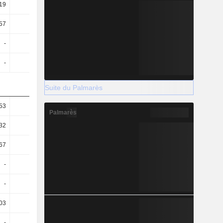
19
0,2
0,18
0,24
57
2,56
2,26
2,33
-
-
-
49,75
-
-
-
-
Suite du Palmarès
53
1,65
1,34
2,07
Palmarès
32
1,37
1,18
1,93
,67
-0,82
-0,62
-0,14
-
-
-
7,34
-
-
-
-
03
18,28
17,75
14,12
-
-
-
-