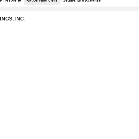
e Trésorerie
Ratios Financiers
Segments d'Activités
INGS, INC.