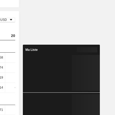
USD
2023
2024
2025
Ma Liste
,58
-2,56
-2,35
-3,39
,74
-2,65
-2,44
-3,59
,19
-12,9
-15,04
-30,43
,14
-12,43
-14,64
-29,04
71
7,54
0,64
-1,94