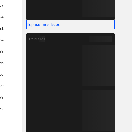
57
3,07
2,72
2,88
8,4
-17,53
-17,46
-19,9
Espace mes listes
,31
-20,39
-19,93
-22,24
Palmarès
,84
-20,86
-20,4
-22,71
,88
-56,86
-68,53
-100,8
,66
-54,98
-67,31
-121,15
,66
-54,98
-67,31
-98,04
6,9
-43,89
-19,7
-46,33
,78
-15,39
-10,81
-5,28
,62
-13,42
-9,21
-3,52