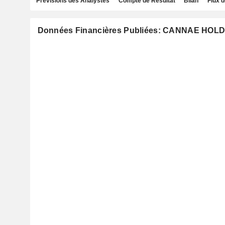
Prévisions des Analystes
Compte de Résultat
Bilan
Flux d
Données Financières Publiées: CANNAE HOLD