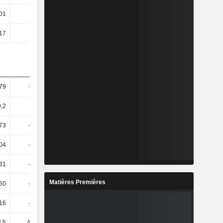
,01
-3,45
-5,5
-3,04
,17
-1,92
-3,21
-0,39
,79
-13,91
-20,61
-6,39
0,2
37,82
-93,26
-382,76
73
-17,98
17,56
6,71
04
-17,65
8,02
4,43
31
-17,77
7,08
4,23
Matières Premières
50
-24,56
-4,32
48,37
16
-26,79
-2,81
68,48
3,5
447,58
-39,7
213,67