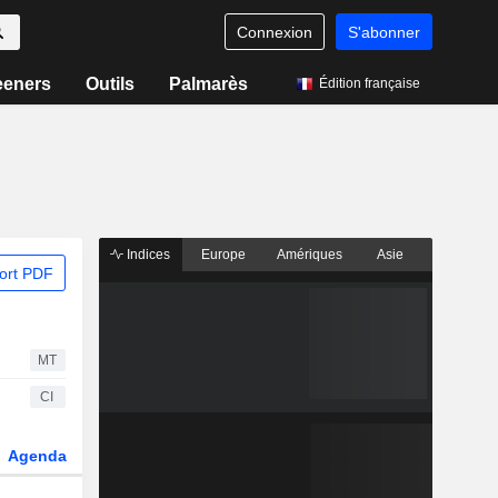
Connexion
S'abonner
eeners
Outils
Palmarès
Édition française
Indices
Europe
Amériques
Asie
ort PDF
MT
CI
Agenda
Secteur
Dérivés
Fonds et ETFs