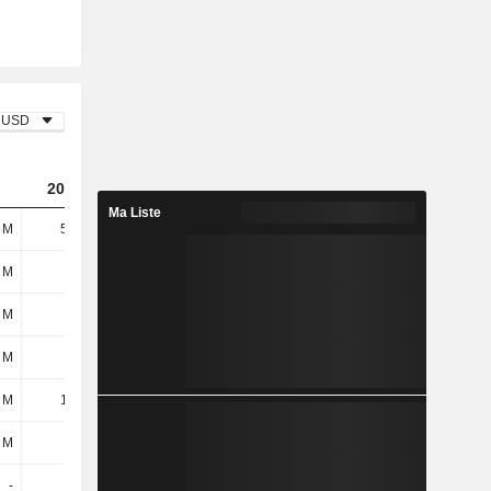
USD
2023
2024
2025
Ma Liste
1 M
56,4 M
186 M
376 M
 M
108 M
112 M
117 M
 M
6,8 M
6,5 M
5,7 M
 M
115 M
118 M
122 M
 M
16,3 M
16,3 M
16,8 M
 M
2,5 M
4,6 M
2 M
-
-
29,9 M
2,5 M