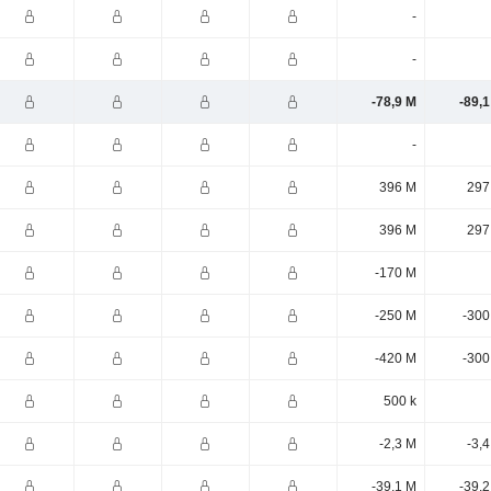
-
-
-78,9 M
-89,
-
396 M
297
396 M
297
-170 M
-250 M
-300
-420 M
-300
500 k
-2,3 M
-3,
-39,1 M
-39,