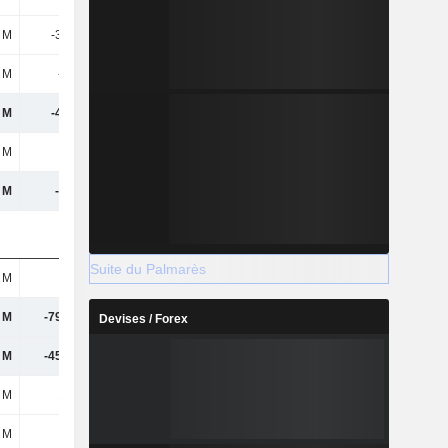
2 M
-39,4 M
-40 M
-40,3 M
8 M
-1,9 M
-
-
8 M
-40,1 M
-23,3 M
-167 M
 M
-2 M
-1,1 M
-4 M
 M
-110 M
155 M
116 M
Suite du Palmarès
1 M
9,9 M
62,8 M
93,6 M
 M
-79,38 M
90,74 M
257 M
Devises / Forex
 M
-45,56 M
123 M
287 M
 M
188 M
148 M
38,9 M
4 M
0
0
-