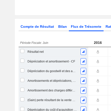
Compte de Résultat
Bilan
Flux de Trésorerie
Rat
2016
Période Fiscale: Juin
Résultat net
Dépréciation et amortissement - CF
Dépréciation du goodwill et des actifs intangibles
Amortissements et dépréciations, Total
Amortissement des charges différées, Total - (CF)
(Gain) perte résultant de la vente d'un actif
Dépréciation du coût d'acquisition d'actifs et dépenses de restructuration