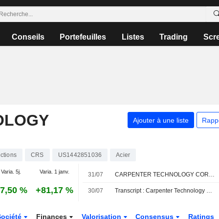
Conseils
Portefeuilles
Listes
Trading
Scr
OLOGY
Ajouter à une liste
Rapp
ctions
CRS
US1442851036
Acier
Varia. 5j.
Varia. 1 janv.
31/07
CARPENTER TECHNOLOGY CORPORATION : Deutsche Bank Securities toujours à l'achat
7,50 %
+81,17 %
30/07
Transcript : Carpenter Technology Corporation, Q4 2026 Earnings Call, Jul 30, 2026
Société
Finances
Valorisation
Consensus
Ratings