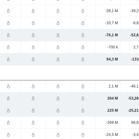
-39,1 M
-39,
-10,7 M
-6,
-76,1 M
-52,
-700 k
2,7
94,3 M
-133
2,1 M
-46,
204 M
-53,28
225 M
-25,21
-269 M
66,8
-24,5 M
-3,