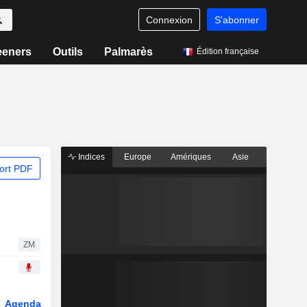
Connexion
S'abonner
eeners
Outils
Palmarès
Édition française
Indices
Europe
Amériques
Asie
ort PDF
ZM
Agenda
Secteur
Dérivés
Fonds et ETFs