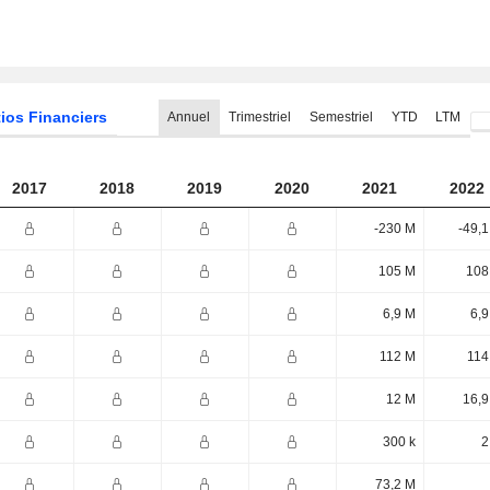
ios Financiers
Annuel
Trimestriel
Semestriel
YTD
LTM
2017
2018
2019
2020
2021
2022
-230 M
-49,
105 M
108
6,9 M
6,9
112 M
114
12 M
16,9
300 k
2
73,2 M