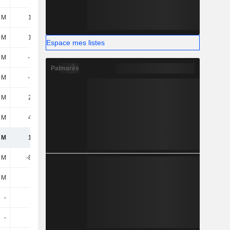
 M
16,4 M
19,8 M
22,8 M
1 M
19,5 M
62,7 M
7,4 M
Espace mes listes
 M
-144 M
-32,6 M
-1,8 M
Palmarès
9 M
-140 M
-96,7 M
-60,4 M
 M
29,2 M
-11 M
-1,4 M
8 M
44,5 M
-22,9 M
-45,9 M
 M
14,7 M
275 M
440 M
3 M
-82,3 M
-96,6 M
-154 M
 M
-
700 k
1,4 M
-
-
-
-
-
-
-
-