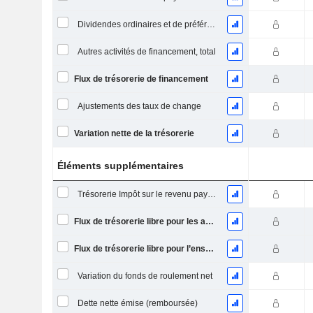
Dividendes ordinaires et de préférence payés
Autres activités de financement, total
Flux de trésorerie de financement
Ajustements des taux de change
Variation nette de la trésorerie
Éléments supplémentaires
Trésorerie Impôt sur le revenu payé (remboursement)Impôt effectivement payé (remboursé) sur l’exercice
Flux de trésorerie libre pour les actionnaires FCFE
Flux de trésorerie libre pour l’ensemble des pourvoyeurs de fonds (créanciers et actionnaires) FCFF
Variation du fonds de roulement net
Dette nette émise (remboursée)