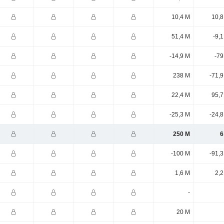
10,4 M
10,8
51,4 M
-9,
-14,9 M
-79
238 M
-71,
22,4 M
95,7
-25,3 M
-24,
250 M
6
-100 M
-91,
1,6 M
2,2
-
20 M