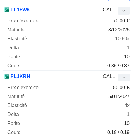
Prix
PL1FW6
CALL
d'exercice
Maturité
Elasticité
Delta
70,00
€
Mnemo
Type
Parité
18/12/2026
-10.69x
1
10
0.36 / 0.37
PL1KRH
CALL
80,00
€
15/01/2027
-4x
1
10
0.18 / 0.19