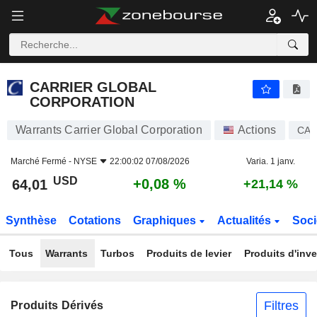
CARRIER GLOBAL CORPORATION
64,01
$
+0,08 %
CARRIER GLOBAL
CORPORATION
Warrants Carrier Global Corporation
Actions
CA
Marché Fermé -
NYSE
22:00:02 07/08/2026
Varia. 1 janv.
USD
+0,08 %
64,01
+21,14 %
Synthèse
Cotations
Graphiques
Actualités
Soci
Tous
Warrants
Turbos
Produits de levier
Produits d'inv
Filtres
Produits Dérivés