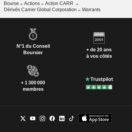
Bourse
Actions
Action CARR
Dérivés Carrier Global Corporation
Warrants
N°1 du Conseil
+ de 20 ans
Boursier
à vos côtés
+ 1 300 000
membres