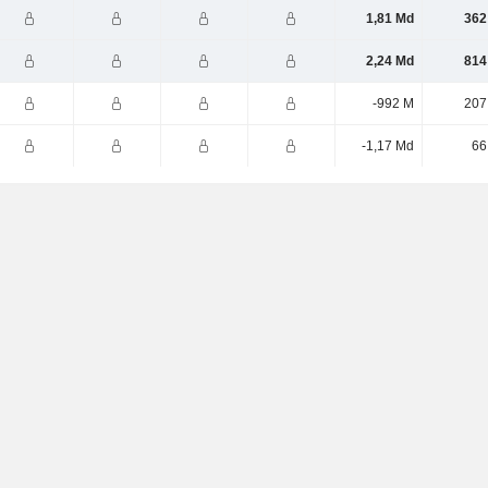
1,81 Md
362
2,24 Md
814
-992 M
207
-1,17 Md
66