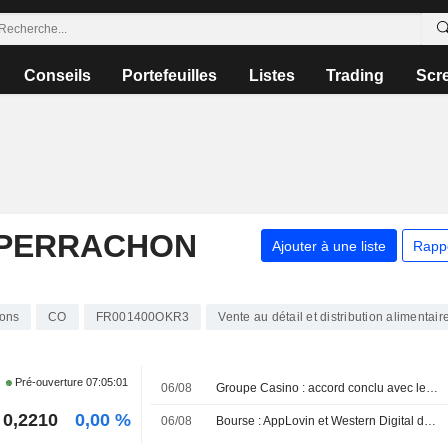
Conseils
Portefeuilles
Listes
Trading
Scr
-PERRACHON
Ajouter à une liste
Rapp
ions
CO
FR001400OKR3
Vente au détail et distribution alimentair
Pré-ouverture
07:05:01
06/08
Groupe Casino : accord conclu avec les créanciers
0,2210
0,00 %
06/08
Bourse : AppLovin et Western Digital dans le dur, rumeurs sur Vusion