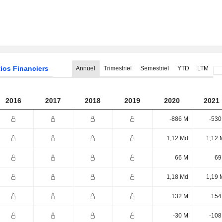
ios Financiers
Annuel
Trimestriel
Semestriel
YTD
LTM
2016
2017
2018
2019
2020
2021
-886 M
-530
1,12 Md
1,12 
66 M
69
1,18 Md
1,19 
132 M
154
-30 M
-108