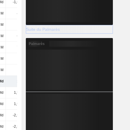
Md
-1,65 Md
-352 M
-300 M
 M
467 M
53 M
223 M
 M
-18 M
-3 M
-10 M
Suite du Palmarès
 M
605 M
-29 M
11 M
Palmarès
 M
760 M
-43 M
104 M
 M
-12 M
-5 M
-19 M
 M
-43 M
236 M
1,07 Md
 Md
108 M
-143 M
1,08 Md
Md
1,97 Md
2,34 Md
75 M
Md
1,97 Md
2,34 Md
75 M
Md
-2,59 Md
-791 M
-1,64 Md
Md
-2,59 Md
-791 M
-1,64 Md