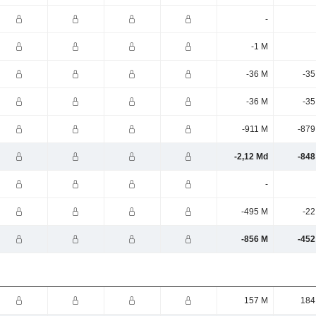
-
-1 M
-36 M
-35
-36 M
-35
-911 M
-879
-2,12 Md
-848
-
-495 M
-22
-856 M
-452
157 M
184