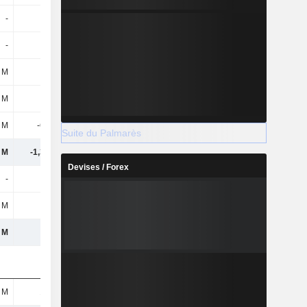
-
-
1 M
1,2 Md
-
-
-2 M
-
 M
-42 M
-42 M
-
 M
-42 M
-42 M
-
 M
-662 M
-1,32 Md
-666 M
Suite du Palmarès
 M
-1,32 Md
188 M
-1,03 Md
Devises / Forex
-
-
104 M
1 M
 M
97 M
-
-
 M
43 M
-510 M
-1,01 Md
 M
139 M
9 M
21 M