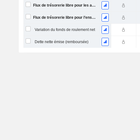
Flux de trésorerie libre pour les actionnaires FCFE
Flux de trésorerie libre pour l’ensemble des pourvoyeurs de fonds (créanciers et actionnaires) FCFF
Variation du fonds de roulement net
Dette nette émise (remboursée)