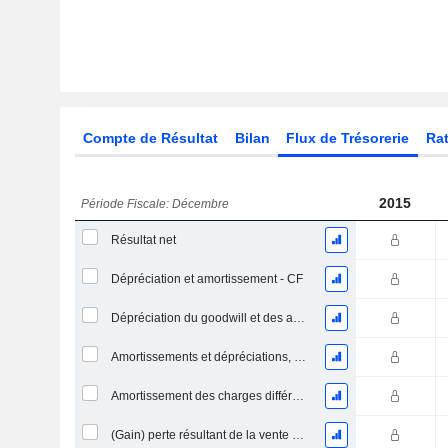
Compte de Résultat
Bilan
Flux de Trésorerie
Rat
2015
Période Fiscale: Décembre
Résultat net
Dépréciation et amortissement - CF
Dépréciation du goodwill et des actifs intangibles
Amortissements et dépréciations, Total
Amortissement des charges différées, Total - (CF)
(Gain) perte résultant de la vente d'un actif