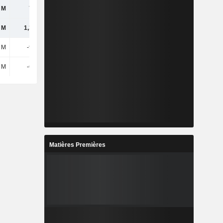
 M
754 M
-3,94 Md
1,13 Md
 M
1,37 Md
-3,5 Md
1,37 Md
 M
-934 M
3,8 Md
-1,08 Md
 M
-613 M
1,55 Md
-1,56 Md
Matières Premières