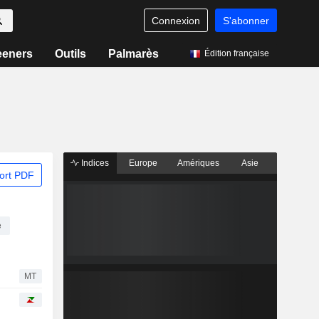
Connexion
S'abonner
eeners
Outils
Palmarès
Édition française
Indices
Europe
Amériques
Asie
ort PDF
e
MT