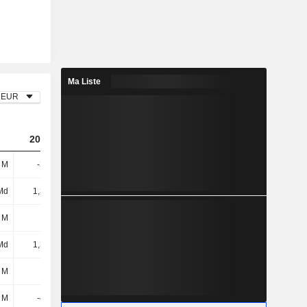
Ma Liste
EUR
2022
2023
2024
 M
-316 M
-5,66 Md
-295 M
Md
1,39 Md
640 M
625 M
 M
-
-
-
Md
1,39 Md
640 M
625 M
 M
-
-
-
 M
-467 M
-34 M
-24 M