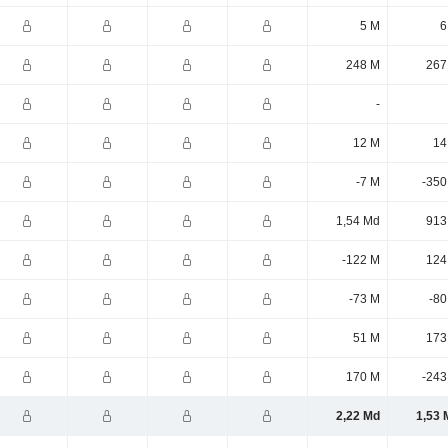
5 M
6
248 M
267
-
12 M
14
-7 M
-350
1,54 Md
913
-122 M
124
-73 M
-80
51 M
173
170 M
-243
2,22 Md
1,53 