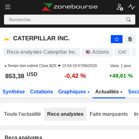
CATERPILLAR INC.
853,38
$
-0,42 %
CATERPILLAR INC.
Reco analystes Caterpillar Inc.
Actions
CAT
U
Temps réel estimé
Cboe BZX
15:54:19 07/08/2026
Varia. 1 janv.
USD
-0,42 %
853,38
+49,61 %
Synthèse
Cotations
Graphiques
Actualités
Soci
Toute l'actualité
Reco analystes
Faits marquants
In
Reco analystes