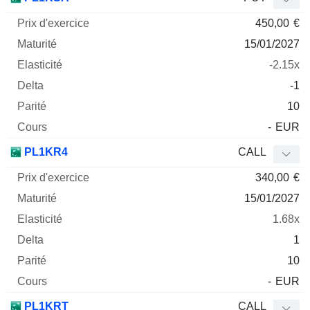
450,00
€
15/01/2027
-2.15x
-1
10
-
EUR
PL1KR4
CALL
340,00
€
15/01/2027
1.68x
1
10
-
EUR
PL1KRT
CALL