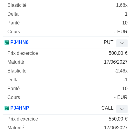
1.68x
1
10
-
EUR
PJ4HN8
PUT
500,00
€
17/06/2027
-2.46x
-1
10
-
EUR
PJ4HNP
CALL
550,00
€
17/06/2027