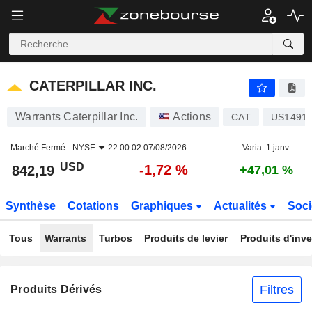
CATERPILLAR INC.
842,19
$
-1,72 %
CATERPILLAR INC.
Warrants Caterpillar Inc.
Actions
CAT
US1491
Marché Fermé -
NYSE
22:00:02 07/08/2026
Varia. 1 janv.
USD
-1,72 %
842,19
+47,01 %
Synthèse
Cotations
Graphiques
Actualités
Soci
Tous
Warrants
Turbos
Produits de levier
Produits d'inv
Filtres
Produits Dérivés