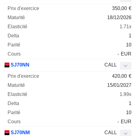
350,00
€
18/12/2026
1.71x
1
10
-
EUR
SJ70NN
CALL
420,00
€
15/01/2027
1.99x
1
10
-
EUR
SJ70NM
CALL