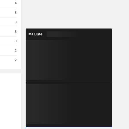
4
3
3
3
Ma Liste
3
2
2