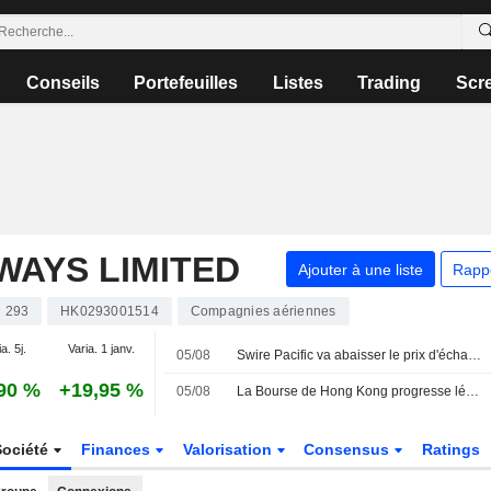
Conseils
Portefeuilles
Listes
Trading
Scr
WAYS LIMITED
Ajouter à une liste
Rapp
293
HK0293001514
Compagnies aériennes
a. 5j.
Varia. 1 janv.
05/08
Swire Pacific va abaisser le prix d'échange de ses obligations de 4,7 milliards de HK$ après le dividende de Cathay Pacific
90 %
+19,95 %
05/08
La Bourse de Hong Kong progresse légèrement ; Cathay Pacific grimpe après l'envolée de ses bénéfices
Société
Finances
Valorisation
Consensus
Ratings