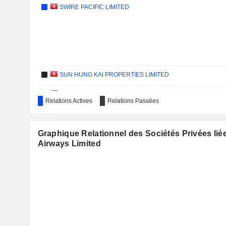
SWIRE PACIFIC LIMITED
SUN HUNG KAI PROPERTIES LIMITED
CITYSTATE SAVINGS BANK, INC.
Relations Actives
Relations Passées
HANS GROUP HOLDINGS LIMITED
DAH SING BANKING GROUP LIMITED
Graphique Relationnel des Sociétés Privées liée
Airways Limited
CHINA POWER INTERNATIONAL DEVELOPMENT LIMITED
JOHNSON ELECTRIC HOLDINGS LIMITED
QANTAS AIRWAYS LIMITED
HANG LUNG PROPERTIES LIMITED