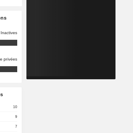
ons
Inactives
se privées
es
10
9
7