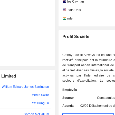
Nan Lok Chen
Îles Cayman
Xiao Bin Wang
Etats-Unis
Xiao Bin Wang
Inde
Koon Ying Chow
Profil Société
Yun-Lien Lee
Simon Large
Cathay Pacific Airways Ltd est une s
Hung Ling Fan
l'activité principale est la fourniture
de transport aérien international d
Wing Lam Cheung
et de fret. Avec ses filiales, la sociét
MITED
Hon Chung Hui
activités par l'intermédiaire de 
s Limited
secteurs d'exploitation. Le sect
Gabriel Lee
Pacific et Cathay Dragon fournit 
William Edward James Barrington
Employés
complet de transport aérien intern
Lieh Cheung Tung
Merlin Swire
passagers et de fret sous les marq
Secteur
Compagnies
Pacific et Cathay Dragon. Le secteu
Yat Hung Fu
Kwok Leung Chu
Agenda
02/09
Détachement de dividende
Kong assure le transport aérien de f
et propose des services réguliers e
Gordon McCallum
Chee Chen Tung