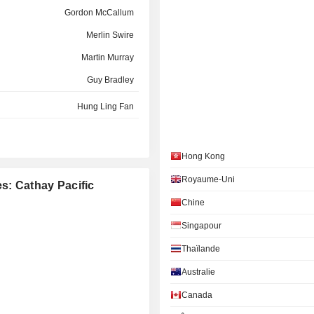
Gordon McCallum
Merlin Swire
Martin Murray
Guy Bradley
Hung Ling Fan
Ching Fai Or
Hong Kong
Hon Chung Hui
Royaume-Uni
s: Cathay Pacific
Chak Kwong So
Chine
Hon Chung Hui
Singapour
Christopher Pratt
Thaïlande
Mei Shuen Low
Australie
Antony Tyler
Canada