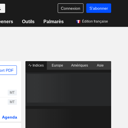
Connexion
S'abonner
eeners
Outils
Palmarès
Édition française
Indices
Europe
Amériques
Asie
ort PDF
MT
MT
Agenda
Secteur
Dérivés
Fonds et ETFs