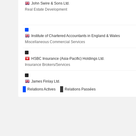
John Swire & Sons Ltd.
Real Estate Development
ASIA FINANCIAL HOLDINGS LIMITED
FRONTIER SERVICES GROUP LIMITED
PLAYMATES HOLDINGS LIMITED
Institute of Chartered Accountants in England & Wales
Miscellaneous Commercial Services
YAU LEE HOLDINGS LIMITED
BUMRUNGRAD HOSPITAL
HSBC Insurance (Asia-Pacific) Holdings Ltd.
Insurance Brokers/Services
AIA GROUP LIMITED
CHINA RESOURCES POWER HOLDINGS COMPANY LIMIT
James Finlay Ltd.
Food: Specialty/Candy
Relations Actives
Relations Passées
AIR CHINA LIMITED
John Swire & Sons (H.K.) Ltd.
Financial Conglomerates
SWIRE PROPERTIES LIMITED