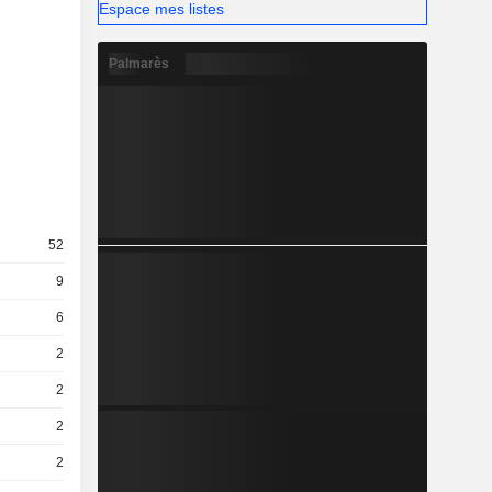
Espace mes listes
Palmarès
52
9
6
2
2
2
2