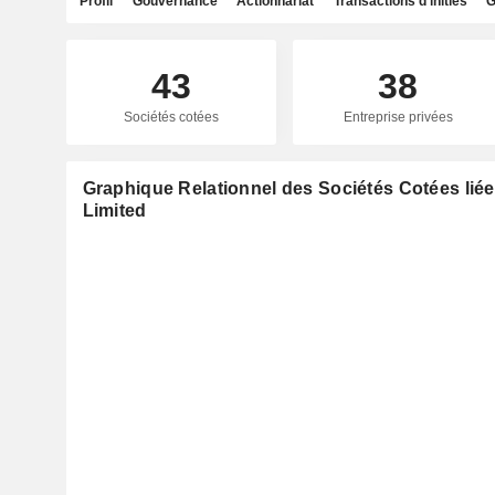
Profil
Gouvernance
Actionnariat
Transactions d'initiés
G
43
38
Sociétés cotées
Entreprise privées
Graphique Relationnel des Sociétés Cotées liée
Limited