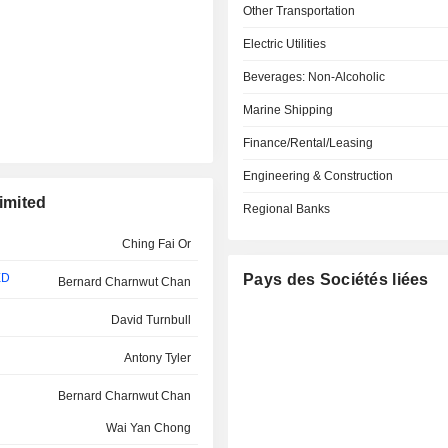
Other Transportation
Electric Utilities
Beverages: Non-Alcoholic
Marine Shipping
Finance/Rental/Leasing
Engineering & Construction
imited
Regional Banks
Ching Fai Or
ED
Pays des Sociétés liées
Bernard Charnwut Chan
David Turnbull
Antony Tyler
Bernard Charnwut Chan
Wai Yan Chong