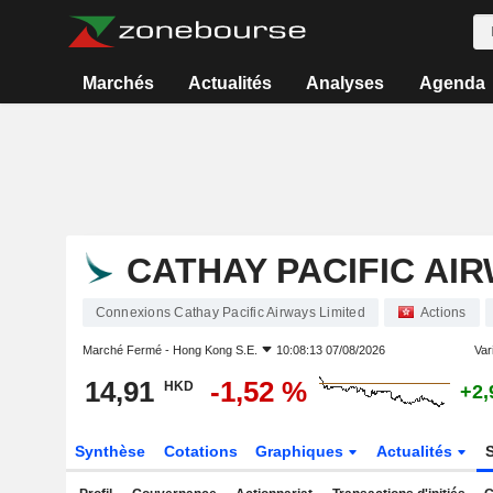
Marchés
Actualités
Analyses
Agenda
CATHAY PACIFIC AIR
Connexions Cathay Pacific Airways Limited
Actions
Marché Fermé -
Hong Kong S.E.
10:08:13 07/08/2026
Vari
14,91
-1,52 %
HKD
+2,
Synthèse
Cotations
Graphiques
Actualités