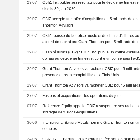
29/07
CBIZ, Inc. publie ses résultats pour le deuxième trimestre
clos le 30 juin 2026
29/07
CBIZ accepte une offre d'acquisition de 5 milliards de doll
Thornton Advisors
29/07
CBIZ : baisse du bénéfice ajusté et du chiffre d'affaires a
accord de rachat par Grant Thornton pour 5 milliards de d
29/07
Flash résultats (CBZ) : CBIZ, Inc. publie un chiffre d'affai
dollars au deuxième trimestre, contre un consensus FactS
29/07
Grant Thornton Advisors va racheter CBIZ pour 5 milliards 
présence dans la comptabilité aux États-Unis
29/07
Grant Thornton Advisors va racheter CBIZ pour 5 milliards
27/07
Fusions et acquisitions : les opérations du jour
07/07
Reference Equity appelle CBIZ à suspendre ses rachats d'
stratégie de fusions-acquisitions
30/06
International Battery Metals nomme Grant Thornton en ta
comptes
24/06
CBIZ, INC. : Barrington Research réitère son opinion posi