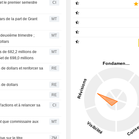
 et le premier semestre
CI
ars de la part de Grant
MT
u deuxième trimestre ;
MT
ollars
res de 682,2 millions de
MT
et de 698,0 millions
de dollars et renforcer sa
RE
 de dollars
RE
RE
actions et à relancer sa
CI
nt que commissaire aux
MT
tive sur le titre
ZM