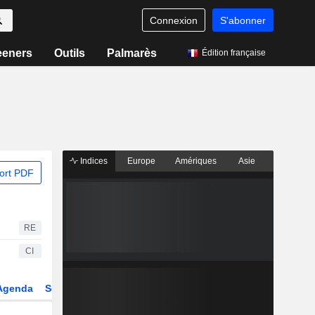
Connexion
S'abonner
eeners
Outils
Palmarès
Édition française
Indices
Europe
Amériques
Asie
ort PDF
RE
CI
Agenda
Secteur
Dérivés
Fonds et ETFs