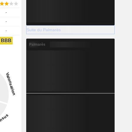
-
-
Suite du Palmarès
-
BBB
Palmarès