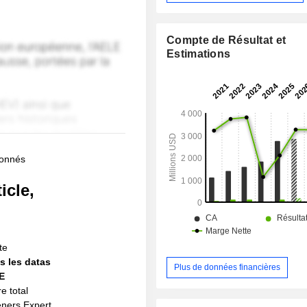
Compte de Résultat et
Estimations
bonnés
icle,
!
te
s les datas
Plus de données financières
IE
e total
eners Expert,