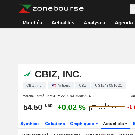
Marchés
Actualités
Analyses
Agenda
CBIZ, INC.
CBIZ, Inc.
Actions
CBZ
US1248051021
Marché Fermé -
NYSE
22:00:03 07/08/2026
Var
54,50
+0,02 %
USD
-1
Synthèse
Cotations
Graphiques
Actualités