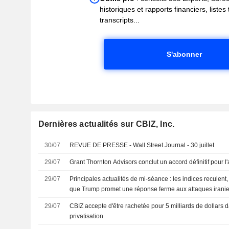
historiques et rapports financiers, liste
transcripts...
S'abonner
Dernières actualités sur CBIZ, Inc.
30/07
REVUE DE PRESSE - Wall Street Journal - 30 juillet
29/07
Grant Thornton Advisors conclut un accord définitif pour l
29/07
Principales actualités de mi-séance : les indices reculent,
que Trump promet une réponse ferme aux attaques iranienne
de Vertiv au T2 déçoit
29/07
CBIZ accepte d'être rachetée pour 5 milliards de dollars 
privatisation