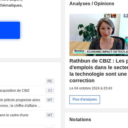
Analyses / Opinions
s thématiques,
Rathbun de CBIZ : Les 
d'emplois dans le secte
la technologie sont une
correction
RE
Le 04 octobre 2024 à 20:43
'acquisition de CBIZ
CI
Plus d'analyses
 le pétrole progresse alors
MT
s ; le chiffre d'affaires
dans le cadre d'une
MT
Notations