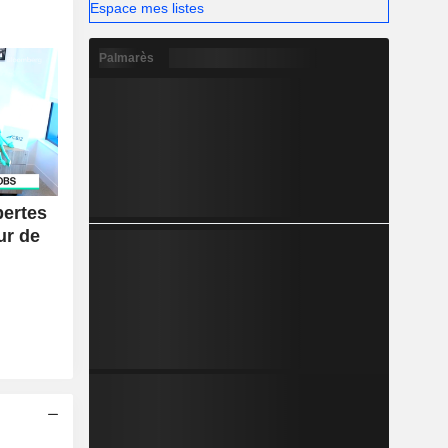
Espace mes listes
Palmarès
pertes
ur de