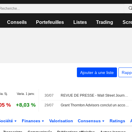
Conseils
Portefeuilles
Listes
Trading
Scr
Ajouter à une liste
Rapp
ia. 5j.
Varia. 1 janv.
30/07
REVUE DE PRESSE - Wall Street Journal - 30 juillet
,05 %
+8,03 %
29/07
Grant Thornton Advisors conclut un accord définitif pour l'acquisition de CBIZ
Société
Finances
Valorisation
Consensus
Ratings