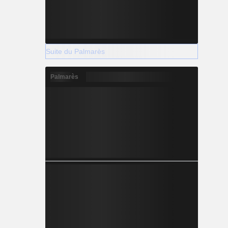
Suite du Palmarès
Palmarès