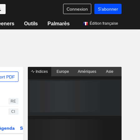
Connexion
S'abonner
eeners
Outils
Palmarès
Édition française
Indices
Europe
Amériques
Asie
ort PDF
RE
CI
Agenda
Secteur
Dérivés
Fonds et ETFs