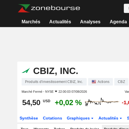
Marchés
Actualités
Analyses
Agenda
CBIZ, INC.
Produits d'investissement CBIZ, Inc.
Actions
CBZ
Marché Fermé -
NYSE
22:00:03 07/08/2026
Var
54,50
+0,02 %
USD
-1
Synthèse
Cotations
Graphiques
Actualités