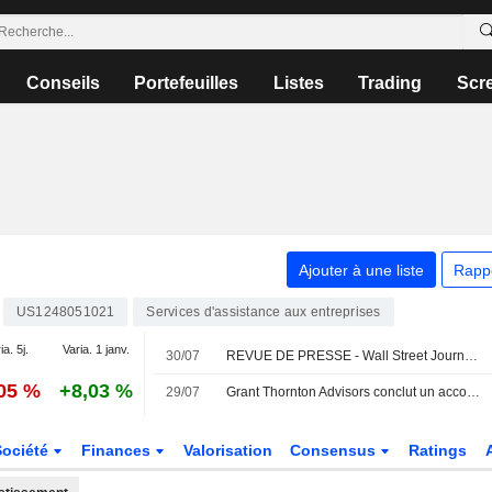
Conseils
Portefeuilles
Listes
Trading
Scr
Ajouter à une liste
Rapp
US1248051021
Services d'assistance aux entreprises
ia. 5j.
Varia. 1 janv.
30/07
REVUE DE PRESSE - Wall Street Journal - 30 juillet
,05 %
+8,03 %
29/07
Grant Thornton Advisors conclut un accord définitif pour l'acquisition de CBIZ
Société
Finances
Valorisation
Consensus
Ratings