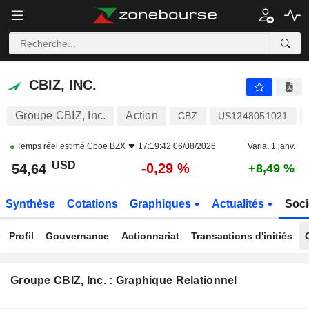
CBIZ, INC.
54,64
$
-0,29 %
CBIZ, INC.
Groupe CBIZ, Inc.
Action
CBZ
US1248051021
Temps réel estimé
Cboe BZX
17:19:42 06/08/2026
Varia. 1 janv.
USD
-0,29 %
54,64
+8,49 %
Synthèse
Cotations
Graphiques
Actualités
Soci
Profil
Gouvernance
Actionnariat
Transactions d'initiés
Groupe CBIZ, Inc. : Graphique Relationnel