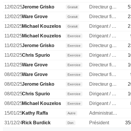
12/02/25
Jerome Grisko
Directeur general
5
Gratuit
12/02/25
Ware Grove
Directeur financier
2
Gratuit
12/02/25
Michael Kouzelos
Dirigeant / cadre principal
2
Gratuit
11/02/25
Michael Kouzelos
Dirigeant / cadre principal
Exercice
11/02/25
Jerome Grisko
Directeur general
2
Exercice
11/02/25
Chris Spurio
Dirigeant / cadre principal
1
Exercice
11/02/25
Ware Grove
Directeur financier
1
Exercice
08/02/25
Ware Grove
Directeur financier
Exercice
08/02/25
Jerome Grisko
Directeur general
2
Exercice
08/02/25
Chris Spurio
Dirigeant / cadre principal
1
Exercice
08/02/25
Michael Kouzelos
Dirigeant / cadre principal
Exercice
15/01/25
Kathy Raffa
Administrateur
Autre
31/12/24
Rick Burdick
Président
35
Don