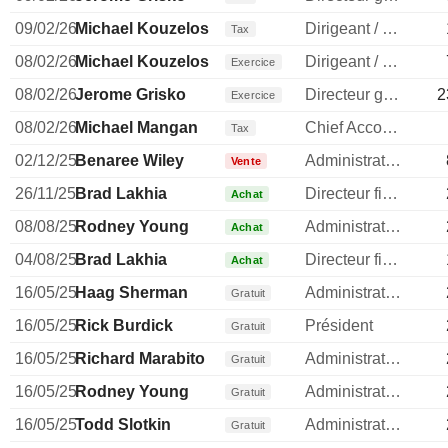
09/02/26
Michael Kouzelos
Dirigeant / cadre principal
Tax
08/02/26
Michael Kouzelos
Dirigeant / cadre principal
Exercice
08/02/26
Jerome Grisko
Directeur general
2
Exercice
08/02/26
Michael Mangan
Chief Accounting Officer
Tax
02/12/25
Benaree Wiley
Administrateur
Vente
26/11/25
Brad Lakhia
Directeur financier
Achat
08/08/25
Rodney Young
Administrateur
Achat
04/08/25
Brad Lakhia
Directeur financier
Achat
16/05/25
Haag Sherman
Administrateur
Gratuit
16/05/25
Rick Burdick
Président
Gratuit
16/05/25
Richard Marabito
Administrateur
Gratuit
16/05/25
Rodney Young
Administrateur
Gratuit
16/05/25
Todd Slotkin
Administrateur
Gratuit