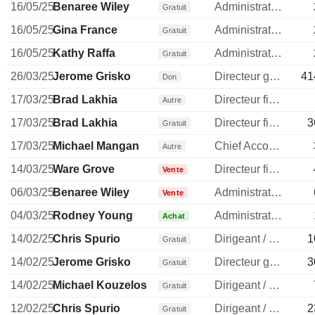
16/05/25
Benaree Wiley
Administrateur
Gratuit
16/05/25
Gina France
Administrateur
Gratuit
16/05/25
Kathy Raffa
Administrateur
Gratuit
26/03/25
Jerome Grisko
Directeur general
41
Don
17/03/25
Brad Lakhia
Directeur financier
Autre
17/03/25
Brad Lakhia
Directeur financier
3
Gratuit
17/03/25
Michael Mangan
Chief Accounting Officer
Autre
14/03/25
Ware Grove
Directeur financier
Vente
06/03/25
Benaree Wiley
Administrateur
Vente
04/03/25
Rodney Young
Administrateur
Achat
14/02/25
Chris Spurio
Dirigeant / cadre principal
1
Gratuit
14/02/25
Jerome Grisko
Directeur general
3
Gratuit
14/02/25
Michael Kouzelos
Dirigeant / cadre principal
Gratuit
12/02/25
Chris Spurio
Dirigeant / cadre principal
2
Gratuit