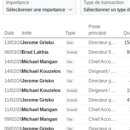
Importance
Type de transaction
Sélectionner une importance
Sélectionner un type d
Poste
Date
Initié
Type
principal
Qua
13/03/26
Jerome Grisko
Directeur general
15
Don
06/03/26
Brad Lakhia
Directeur financier
9
Gratuit
14/02/26
Michael Mangan
Chief Accounting Officer
Tax
14/02/26
Michael Kouzelos
Dirigeant / cadre principal
Tax
14/02/26
Jerome Grisko
Directeur general
Tax
11/02/26
Michael Kouzelos
Dirigeant / cadre principal
1
Gratuit
11/02/26
Jerome Grisko
Directeur general
4
Gratuit
11/02/26
Michael Mangan
Chief Accounting Officer
Gratuit
09/02/26
Michael Mangan
Chief Accounting Officer
Tax
09/02/26
Jerome Grisko
Directeur general
Tax