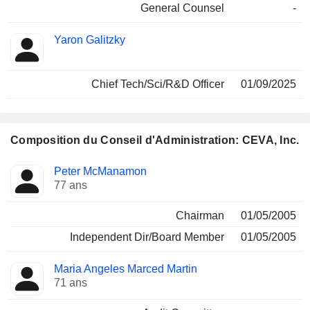
General Counsel
-
Yaron Galitzky
Chief Tech/Sci/R&D Officer
01/09/2025
Composition du Conseil d'Administration: CEVA, Inc.
Administrateur
Comités
Peter McManamon
77 ans
Chairman
01/05/2005
Independent Dir/Board Member
01/05/2005
Maria Angeles Marced Martin
71 ans