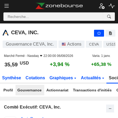
CEVA, INC.
35,59
$
+3,94 %
CEVA, INC.
Gouvernance CEVA, Inc.
Actions
CEVA
US157
Marché Fermé -
Nasdaq
22:00:00 06/08/2026
Varia. 1 janv.
USD
+3,94 %
35,59
+65,38 %
Synthèse
Cotations
Graphiques
Actualités
Soci
Profil
Gouvernance
Actionnariat
Transactions d'initiés
Comité Exécutif: CEVA, Inc.
Fonctions