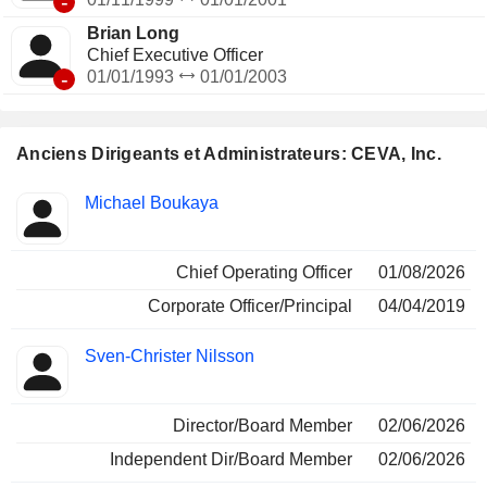
-
Brian Long
Chief Executive Officer
-
01/01/1993
01/01/2003
Anciens Dirigeants et Administrateurs: CEVA, Inc.
Fonctions
Michael Boukaya
Insider
occupées
Chief Operating Officer
01/08/2026
Corporate Officer/Principal
04/04/2019
Sven-Christer Nilsson
Director/Board Member
02/06/2026
Independent Dir/Board Member
02/06/2026