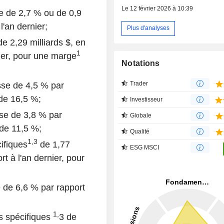
Le 12 février 2026 à 10:39
e de 2,7 % ou de 0,9
l'an dernier;
Plus d'analyses
e 2,29 milliards $, en
1
ier, pour une marge
Notations
Trader
sse de 4,5 % par
e 16,5 %;
Investisseur
sse de 3,8 % par
Globale
 de 11,5 %;
Qualité
1,3
ifiques
de 1,77
ESG MSCI
t à l'an dernier, pour
 de 6,6 % par rapport
1,
s spécifiques
3 de