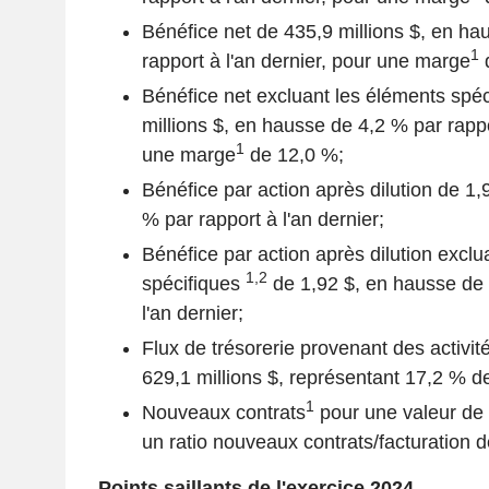
Bénéfice net de 435,9 millions $, en ha
1
rapport à l'an dernier, pour une marge
d
Bénéfice net excluant les éléments spé
millions $, en hausse de 4,2 % par rappo
1
une marge
de 12,0 %;
Bénéfice par action après dilution de 1
% par rapport à l'an dernier;
Bénéfice par action après dilution exclu
1,2
spécifiques
de 1,92 $, en hausse de 
l'an dernier;
Flux de trésorerie provenant des activité
629,1 millions $, représentant 17,2 % d
1
Nouveaux contrats
pour une valeur de 
un ratio nouveaux contrats/facturation 
Points saillants de l'exercice 2024