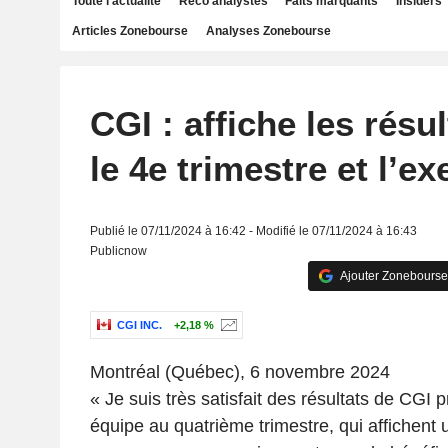
Toute l'actualité
Reco analystes
Faits marquants
Insiders
Articles Zonebourse
Analyses Zonebourse
CGI : affiche les résu
le 4e trimestre et l’e
Publié le 07/11/2024 à 16:42 - Modifié le 07/11/2024 à 16:43
Publicnow
Ajouter Zonebourse
CGI INC.
+2,18 %
Montréal (Québec),
6 novembre 2024
« Je suis très satisfait des résultats de CGI p
équipe au quatrième trimestre, qui affichent