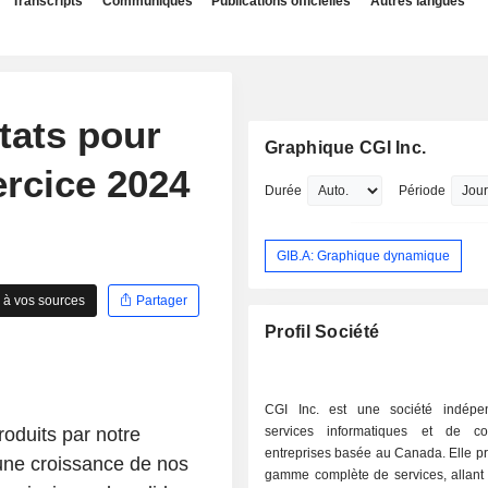
Transcripts
Communiqués
Publications officielles
Autres langues
ltats pour
Graphique CGI Inc.
xercice 2024
Durée
Période
GIB.A: Graphique dynamique
 à vos sources
Partager
Profil Société
CGI Inc. est une société indépe
roduits par notre
services informatiques et de co
entreprises basée au Canada. Elle p
 une croissance de nos
gamme complète de services, allant 