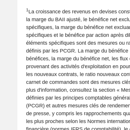
1
La croissance des revenus en devises consta
la marge du BAII ajusté, le bénéfice net excl
spécifiques, la marge du bénéfice net exclua
spécifiques et le bénéfice par action après di
éléments spécifiques sont des mesures ou ra
définis par les PCGR. La marge du bénéfice 
bénéfices, la marge du bénéfice net, les flux 
provenant des activités d'exploitation en po
les nouveaux contrats, le ratio nouveaux contr
carnet de commandes sont des mesures clé
plus d'information, consultez la section « Me
définies par les principes comptables génér
(PCGR) et autres mesures clés de rendeme
de presse, y compris les rapprochements qua
les plus proches selon les Normes internatio
financière (normes IFRS de comptabilité), le