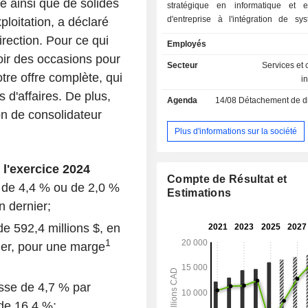
 ainsi que de solides
stratégique en informatique et 
d'entreprise à l'intégration de sy
ploitation, a déclaré
passant par les services informatiq
irection. Pour ce qui
Employés
les services de gestion des processu
oir des occasions pour
les solutions de propriété intellec
Secteur
Services et 
segments d'activité comprennent
tre offre complète, qui
i
occidentale et méridionale (France, 
s d'affaires. De plus,
Agenda
14/08
Détachement de dividende
Espagne) ; les administrations comm
ion de consolidateur
d'État des États-Unis (US) ; l'admi
fédérale américaine ; le Can
Plus d'informations sur la société
Scandinavie, l'Europe du Nord-Ouest 
du Centre-Est (principalement la 
 l'exercice 2024
Pays-Bas, la Norvège, le Danem
Compte de Résultat et
République tchèque) ; le Royaume-U
 de 4,4 % ou de 2,0 %
Estimations
l'Australie ; l'Allemagne ; la Finlande
n dernier;
et les pays baltes ; ainsi que l
d'excellence mondiaux de l'Asie
e 592,4 millions $, en
(principalement en Inde et aux Ph
1
ier, pour une marge
(Asie-Pacifique). Elle travaille avec 
selon un modèle de relations locale
par un réseau mondial de prestation 
sse de 4,7 % par
qui aide les clients à tra
e 16,4 %;