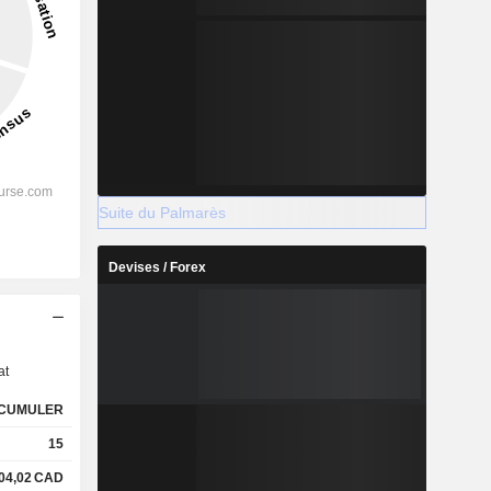
Suite du Palmarès
Devises / Forex
s
at
CUMULER
15
04,02
CAD