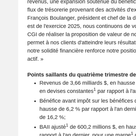
revenus, une expansion soutenue du bénéfice
flux de trésorerie provenant des activités d'ex
François Boulanger, président et chef de la d
est de l'exercice 2025, nous continuons de v
CGI de réaliser la proposition de valeur de no
permet à nos clients d'atteindre leurs résultat
notre solidité financière renforce notre posit
actif. »
Points saillants du quatrième trimestre de
Revenus de 3,66 milliards $, en hausse
1
en devises constantes
par rapport à l'a
Bénéfice avant impôt sur les bénéfices d
hausse de 6,2 % par rapport à l'an dern
de 16,2 %;
1
BAII ajusté
de 600,2 millions $, en hau
1
rapport à l'an dernier, pour une marge
d