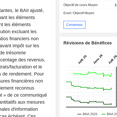
Objectif de cours Moyen
1
ntes, le BAII ajusté,
Ecart / Objectif Moyen
uant les éléments
nt les éléments
Consensus
lution excluant les
tios financiers non
Révisions de Bénéfices
avant impôt sur les
de trésorerie
urcentage des revenus,
ats/facturation et le
s de rendement. Pour
sures financières non
alement reconnus
nt » de ce communiqué
ntitatifs aux mesures
nales d'information
 cas échéant. Ces