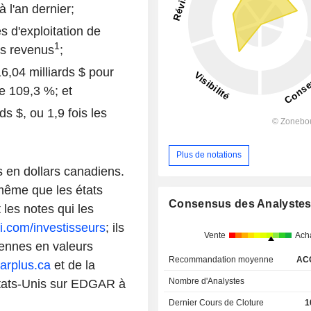
 l'an dernier;
s d'exploitation de
1
es revenus
;
6,04 milliards $ pour
e 109,3 %; et
ds $, ou 1,9 fois les
Plus de notations
 en dollars canadiens.
 même que les états
Consensus des Analyste
 les notes qui les
i.com/investisseurs
; ils
Vente
Ach
iennes en valeurs
Recommandation moyenne
AC
rplus.ca
et de la
Nombre d'Analystes
tats-Unis sur EDGAR à
Dernier Cours de Cloture
1