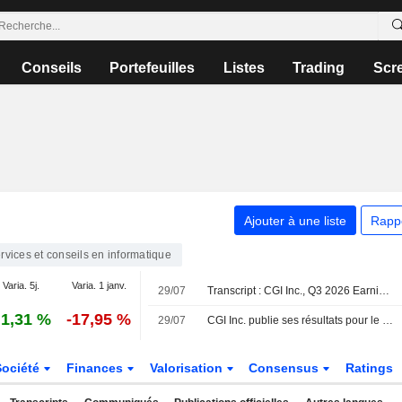
Conseils
Portefeuilles
Listes
Trading
Scr
Ajouter à une liste
Rapp
rvices et conseils en informatique
Varia. 5j.
Varia. 1 janv.
29/07
Transcript : CGI Inc., Q3 2026 Earnings Call, Jul 29, 2026
1,31 %
-17,95 %
29/07
CGI Inc. publie ses résultats pour le troisième trimestre clos le 30 juin 2026
Société
Finances
Valorisation
Consensus
Ratings