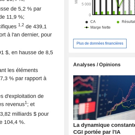
numériquement leurs organisat
accélérer l’obtention de résultats
usse de 5,2 % par
également présente dans d’au
e 11,9 %;
européens et au Maroc.
1,2
cifiques
de 439,1
rt à l'an dernier, pour
Plus de données financières
,91 $, en hausse de 8,5
Analyses / Opinions
ant les éléments
7,3 % par rapport à
s d'exploitation de
1
es revenus
; et
3,82 milliards $ pour
de 104,4 %.
La dynamique constant
CGI portée par l'IA