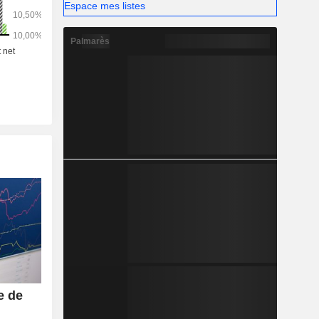
ions et à
Espace mes listes
. Elle est
tres pays
Palmarès
e de