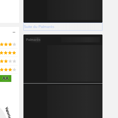
Suite du Palmarès
Palmarès
AA