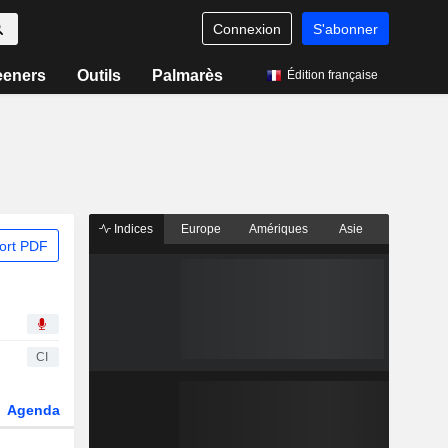
Connexion
S'abonner
eeners
Outils
Palmarès
Édition française
Indices
Europe
Amériques
Asie
ort PDF
CI
Agenda
Secteur
Dérivés
Fonds et ETFs