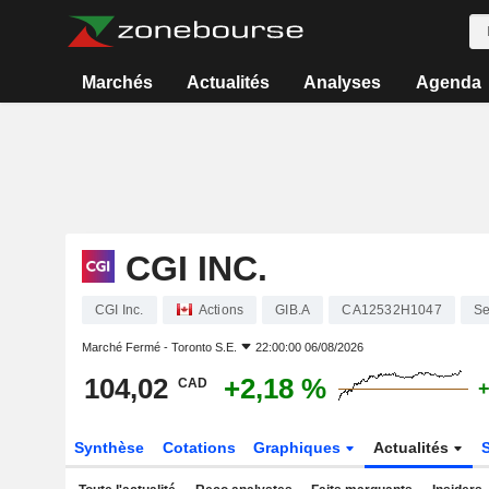
Marchés
Actualités
Analyses
Agenda
CGI INC.
CGI Inc.
Actions
GIB.A
CA12532H1047
Se
Marché Fermé -
Toronto S.E.
22:00:00 06/08/2026
104,02
+2,18 %
CAD
+
Synthèse
Cotations
Graphiques
Actualités