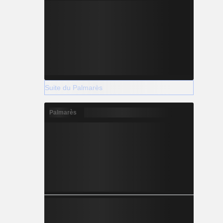
Suite du Palmarès
Palmarès