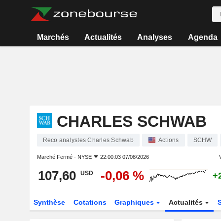
Marchés
Actualités
Analyses
Agenda
CHARLES SCHWAB
Reco analystes Charles Schwab
Actions
SCHW
Marché Fermé -
NYSE
22:00:03 07/08/2026
V
107,60
-0,06 %
USD
+
Synthèse
Cotations
Graphiques
Actualités