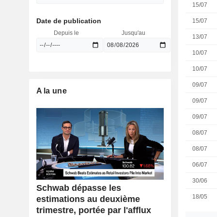
15/07
Date de publication
15/07
Depuis le
Jusqu'au
13/07
10/07
10/07
09/07
A la une
09/07
09/07
08/07
08/07
06/07
30/06
Schwab dépasse les
18/05
estimations au deuxième
trimestre, portée par l'afflux