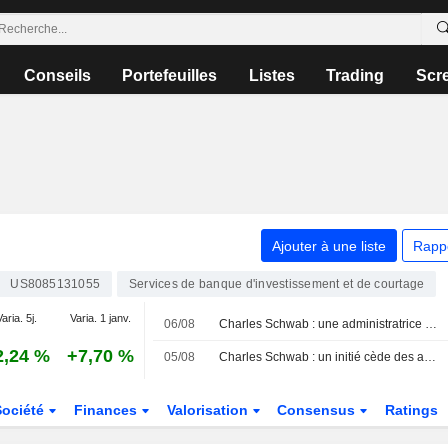
Conseils
Portefeuilles
Listes
Trading
Scr
Ajouter à une liste
Rapp
US8085131055
Services de banque d'investissement et de courtage
aria. 5j.
Varia. 1 janv.
06/08
Charles Schwab : une administratrice cède des actions pour plus de 2,4 millions de dollars, selon un document de la SEC
2,24 %
+7,70 %
05/08
Charles Schwab : un initié cède des actions pour un montant de 15 104 987 $, selon une récente déclaration à la SEC
Société
Finances
Valorisation
Consensus
Ratings