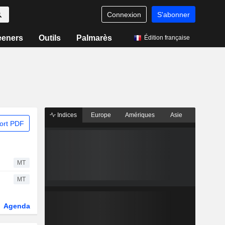
Connexion
S'abonner
eeners
Outils
Palmarès
Édition française
Indices
Europe
Amériques
Asie
ort PDF
MT
MT
Agenda
Secteur
Dérivés
Fonds et ETFs