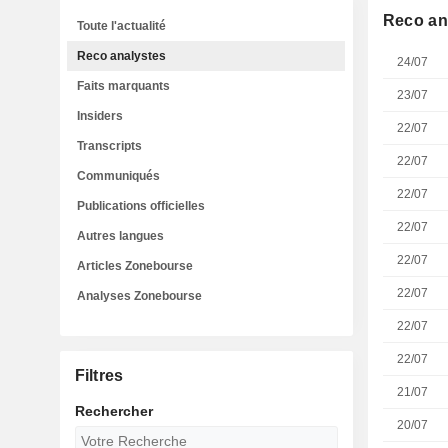
Reco an
Toute l'actualité
Reco analystes
24/07
Faits marquants
23/07
Insiders
22/07
Transcripts
22/07
Communiqués
22/07
Publications officielles
22/07
Autres langues
22/07
Articles Zonebourse
22/07
Analyses Zonebourse
22/07
22/07
Filtres
21/07
Rechercher
20/07