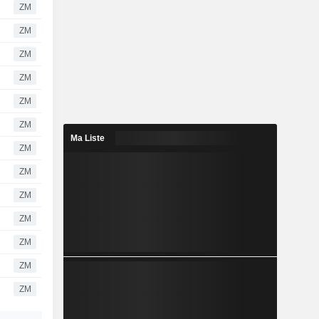
ZM
ZM
ZM
ZM
ZM
ZM
Ma Liste
ZM
ZM
ZM
ZM
ZM
ZM
ZM