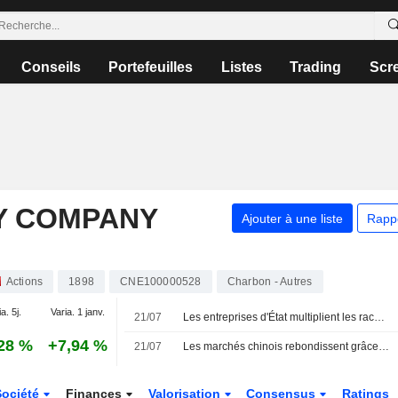
Conseils
Portefeuilles
Listes
Trading
Scr
Y COMPANY
Ajouter à une liste
Rapp
Actions
1898
CNE100000528
Charbon - Autres
a. 5j.
Varia. 1 janv.
21/07
Les entreprises d'État multiplient les rachats d'actions et les promesses de dividendes pour soutenir la confiance des marchés
28 %
+7,94 %
21/07
Les marchés chinois rebondissent grâce à l'action coordonnée des entreprises d'État
Société
Finances
Valorisation
Consensus
Ratings