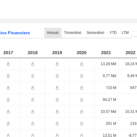
ios Financiers
Annuel
Trimestriel
Semestriel
YTD
LTM
2017
2018
2019
2020
2021
2022
13,28 Md
18,24 
9,77 Md
9,46 
710 M
847
94,27 M
10,57 Md
10,31 
261 M
216
13,51 M
-8,7