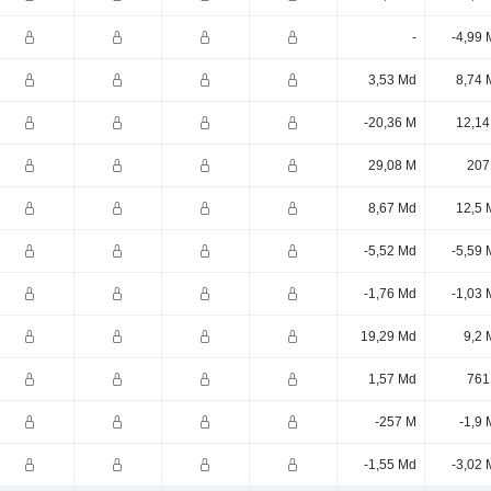
-
-4,99 
3,53 Md
8,74 
-20,36 M
12,14
29,08 M
207
8,67 Md
12,5 
-5,52 Md
-5,59 
-1,76 Md
-1,03 
19,29 Md
9,2 
1,57 Md
761
-257 M
-1,9
-1,55 Md
-3,02 