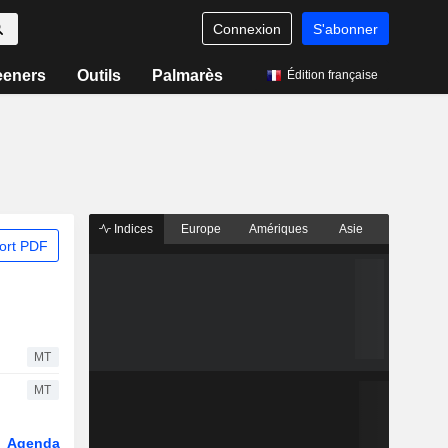
Connexion
S'abonner
eeners
Outils
Palmarès
Édition française
Indices
Europe
Amériques
Asie
ort PDF
MT
MT
Agenda
Secteur
Dérivés
Fonds et ETFs