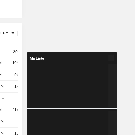
CNY
2023
2024
2025
Ma Liste
Md
19,53 Md
19,32 Md
17,88 Md
Md
9,57 Md
8,51 Md
8,88 Md
 M
1,43 Md
1,59 Md
1,64 Md
-
-
-
-
Md
11,01 Md
10,09 Md
10,52 Md
 M
161 M
239 M
305 M
7 M
18,61 M
-17,12 M
-10,8 M