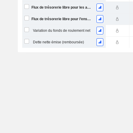
Flux de trésorerie libre pour les actionnaires FCFE
Flux de trésorerie libre pour l’ensemble des pourvoyeurs de fonds (créanciers et actionnaires) FCFF
Variation du fonds de roulement net
Dette nette émise (remboursée)