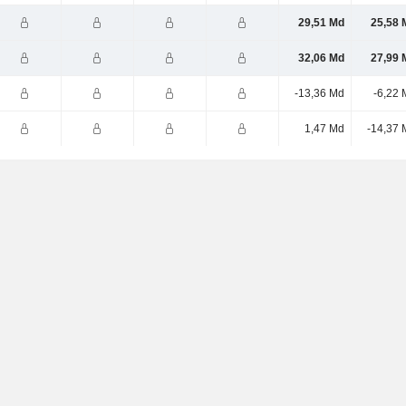
29,51 Md
25,58 
32,06 Md
27,99 
-13,36 Md
-6,22 
1,47 Md
-14,37 