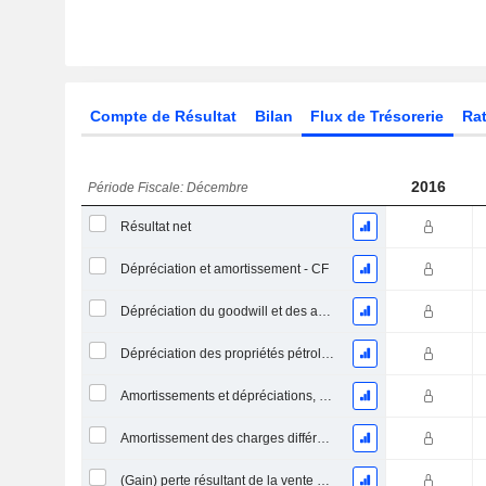
Compte de Résultat
Bilan
Flux de Trésorerie
Rat
2016
Période Fiscale: Décembre
Résultat net
Dépréciation et amortissement - CF
Dépréciation du goodwill et des actifs intangibles
Dépréciation des propriétés pétrolières, gazières et minérales - (CF)
Amortissements et dépréciations, Total
Amortissement des charges différées, Total - (CF)
(Gain) perte résultant de la vente d'un actif