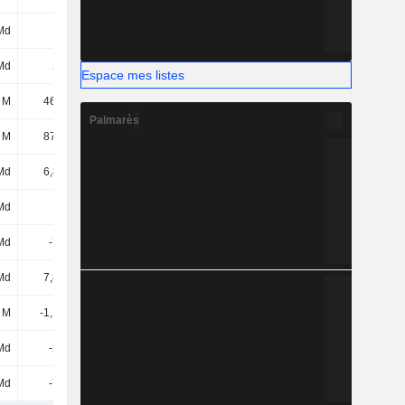
Md
-
-
-
Md
200 M
15,87 M
4,22 M
Espace mes listes
 M
46,66 M
68,47 M
47,25 M
Palmarès
 M
87,09 M
106 M
56,78 M
Md
6,83 Md
4,83 Md
-136 M
Md
110 M
-3,55 Md
4,06 M
Md
-753 M
679 M
793 M
Md
7,83 Md
4,87 Md
2,47 Md
 M
-1,15 Md
-1,63 Md
-1,05 Md
 Md
-207 M
-266 M
-166 M
Md
-752 M
-622 M
-934 M