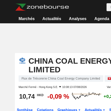
Marchés
Actualités
Analyses
Agenda
CHINA COAL ENERG
LIMITED
Flux de Trésorerie China Coal Energy Company Limited
Marché Fermé -
Hong Kong S.E.
10:08:13 07/08/2026
Vari
10,74
-0,09 %
HKD
+0,
Synthèse
Cotations
Graphiques
Actualités