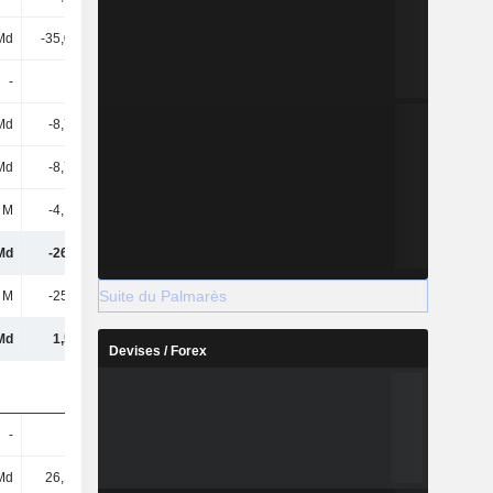
Md
-35,03 Md
-25,95 Md
-18,36 Md
-
-
-
-
Md
-8,77 Md
-12,69 Md
-7,61 Md
Md
-8,77 Md
-12,69 Md
-7,61 Md
 M
-4,14 Md
-2,07 Md
-3,69 Md
Md
-26,3 Md
-23,88 Md
-4,05 Md
Suite du Palmarès
 M
-25,16 M
25,38 M
-4,15 M
 Md
1,58 Md
-1,76 Md
-5,18 Md
Devises / Forex
-
-
-
-
Md
26,14 Md
23,87 Md
20,02 Md