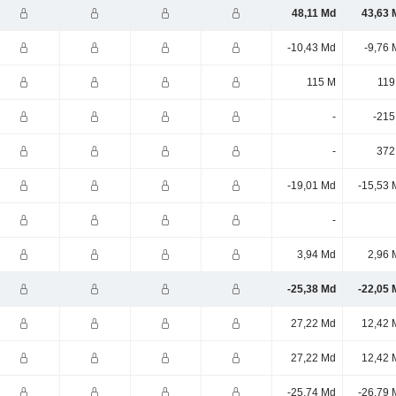
48,11 Md
43,63 
-10,43 Md
-9,76 
115 M
119
-
-215
-
372
-19,01 Md
-15,53 
-
3,94 Md
2,96 
-25,38 Md
-22,05 
27,22 Md
12,42 
27,22 Md
12,42 
-25,74 Md
-26,79 