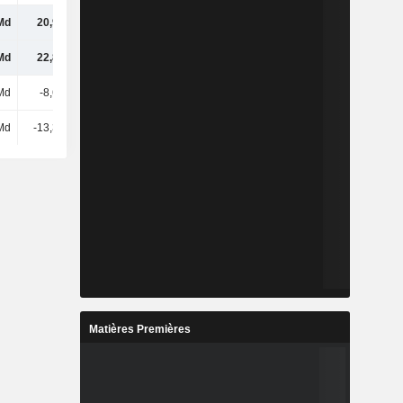
Md
20,94 Md
17,78 Md
4,11 Md
Md
22,85 Md
19,37 Md
5,43 Md
Md
-8,69 Md
-7,64 Md
-29,31 M
Md
-13,39 Md
-9,12 Md
7,26 Md
Matières Premières