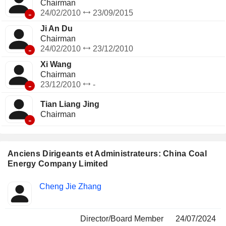
Chairman
-
24/02/2010
23/09/2015
Ji An Du
Chairman
-
24/02/2010
23/12/2010
Xi Wang
Chairman
-
23/12/2010
-
Tian Liang Jing
Chairman
-
Anciens Dirigeants et Administrateurs: China Coal
Energy Company Limited
Fonctions
Cheng Jie Zhang
Insider
occupées
Director/Board Member
24/07/2024