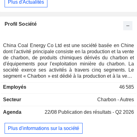
Plus d'Actualités
Profil Société
China Coal Energy Co Ltd est une société basée en Chine
dont l'activité principale consiste en la production et la vente
de charbon, de produits chimiques dérivés du charbon et
d'équipements pour l'exploitation minière du charbon. La
société exerce ses activités à travers cinq segments. Le
segment « Charbon » est dédié à la production et à la vente
de charbon. Le segment des produits chimiques dérivés du
Employés
46 585
charbon est dédié à la production et à la vente de produits
chimiques dérivés du charbon. Le segment des
Secteur
Charbon - Autres
équipements d'exploitation minière est dédié à la production
et à la vente de machines et d'équipements destinés à
Agenda
22/08
Publication des résultats - Q2 2026
l'exploitation minière du charbon. Le segment financier est
dédié à la fourniture de services de dépôt, de prêt,
d'acceptation et d'escompte de lettres de change, ainsi que
Plus d'informations sur la société
d'autres services financiers au groupe. Le segment « Autres