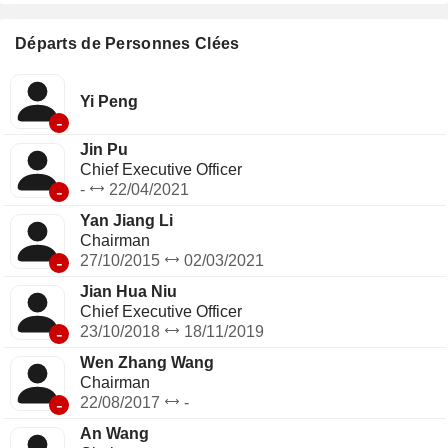
» est dédié à la production d'électricité, à la transformation
de l'aluminium, à l'importation d'équipements et de pièces
détachées, aux services d'appel d'offres et au transport
Départs de Personnes Clées
ferroviaire.
Yi Peng
-
Jin Pu
Chief Executive Officer
-
-
22/04/2021
Yan Jiang Li
Chairman
-
27/10/2015
02/03/2021
Jian Hua Niu
Chief Executive Officer
-
23/10/2018
18/11/2019
Wen Zhang Wang
Chairman
-
22/08/2017
-
An Wang