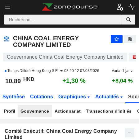
CHINA COAL ENERGY COMPANY LIMITED
10,89
$
+1,30 %
CHINA COAL ENERGY
COMPANY LIMITED
Gouvernance China Coal Energy Company Limited
Temps Différé
Hong Kong S.E.
03:20:12 07/08/2026
Varia. 1 janv.
HKD
+1,30 %
10,89
+8,04 %
Synthèse
Cotations
Graphiques
Actualités
Soci
Profil
Gouvernance
Actionnariat
Transactions d'initiés
Comité Exécutif: China Coal Energy Company
Limited