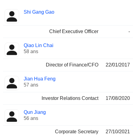
Fonctions
Shi Gang Gao
Dirigeant
occupées
Chief Executive Officer
-
Qiao Lin Chai
58 ans
Director of Finance/CFO
22/01/2017
Jian Hua Feng
57 ans
Investor Relations Contact
17/08/2020
Qun Jiang
56 ans
Corporate Secretary
27/10/2021