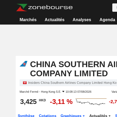
Marchés
Actualités
Analyses
Agenda
CHINA SOUTHERN AI
COMPANY LIMITED
Insiders China Southern Airlines Company Limited Hong Ko
Marché Fermé -
Hong Kong S.E.
10:08:13 07/08/2026
Varia
3,425
-3,11 %
HKD
-2,
Synthèse
Cotations
Graphiques
Actualités