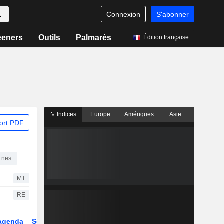
Connexion
S'abonner
eeners
Outils
Palmarès
Édition française
Indices
Europe
Amériques
Asie
ort PDF
nnes
MT
RE
Agenda
Secteur
Dérivés
Fonds et ETFs