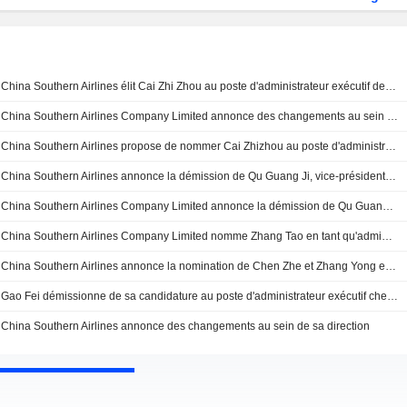
China Southern Airlines élit Cai Zhi Zhou au poste d'administrateur exécutif de la dixième session du conseil d'administration
China Southern Airlines Company Limited annonce des changements au sein de son conseil d'administration et de ses comités, effectifs au 2 mars 2026
China Southern Airlines propose de nommer Cai Zhizhou au poste d'administrateur exécutif
China Southern Airlines annonce la démission de Qu Guang Ji, vice-président exécutif
China Southern Airlines Company Limited annonce la démission de Qu Guang Ji de son poste de vice-président exécutif à compter du 29 janvier 2026
China Southern Airlines Company Limited nomme Zhang Tao en tant qu'administrateur salarié
China Southern Airlines annonce la nomination de Chen Zhe et Zhang Yong en tant que vice-présidents exécutifs
Gao Fei démissionne de sa candidature au poste d'administrateur exécutif chez China Southern Airlines
China Southern Airlines annonce des changements au sein de sa direction