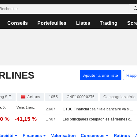
Conseils
Portefeuilles
Listes
Trading
Scr
RLINES
Ajouter à une liste
Rapp
ng S.E.
Actions
1055
CNE1000002T6
Compagnies aérie
. 5j.
Varia. 1 janv.
23/07
CTBC Financial : sa filiale bancaire va signer un accord pour une carte de paiement co-brandée
70 %
-41,15 %
17/07
Les principales compagnies aériennes chinoises redoutent de lourdes pertes avant un été incertain
Société
Finances
Valorisation
Consensus
Ratings