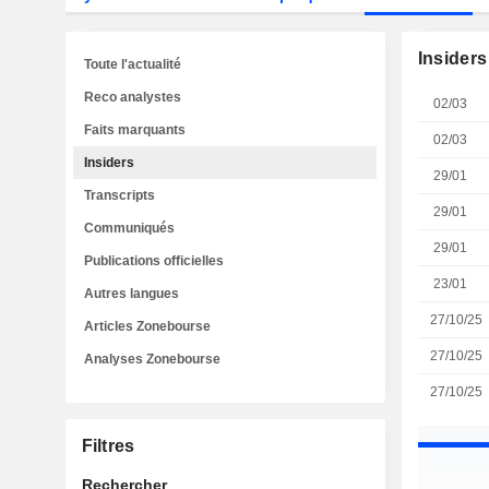
Insiders
Toute l'actualité
Reco analystes
02/03
Faits marquants
02/03
Insiders
29/01
Transcripts
29/01
Communiqués
29/01
Publications officielles
23/01
Autres langues
27/10/25
Articles Zonebourse
27/10/25
Analyses Zonebourse
27/10/25
Filtres
Rechercher