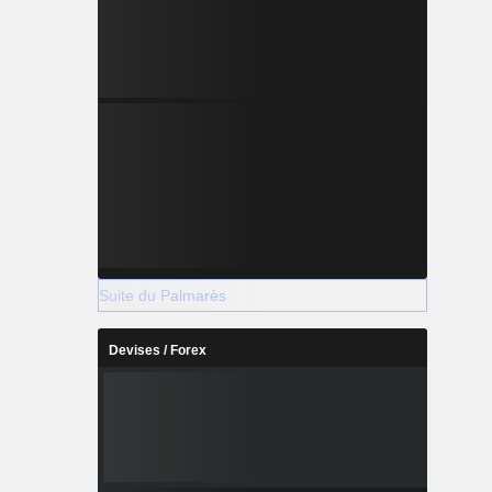
Suite du Palmarès
Devises / Forex