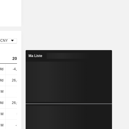
CNY
Ma Liste
2023
2024
2025
Md
-4,21 Md
-1,7 Md
857 M
Md
26,48 Md
27,6 Md
30,3 Md
 M
166 M
161 M
181 M
Md
26,64 Md
27,76 Md
30,48 Md
 M
535 M
649 M
754 M
 M
-378 M
-711 M
-77 M