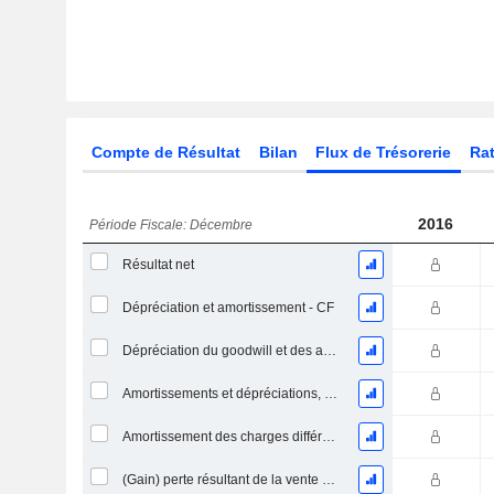
Compte de Résultat
Bilan
Flux de Trésorerie
Rat
2016
Période Fiscale: Décembre
Résultat net
Dépréciation et amortissement - CF
Dépréciation du goodwill et des actifs intangibles
Amortissements et dépréciations, Total
Amortissement des charges différées, Total - (CF)
(Gain) perte résultant de la vente d'un actif