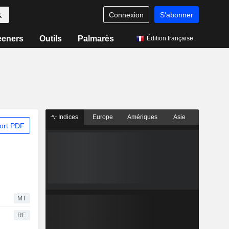
Connexion
S'abonner
eeners
Outils
Palmarès
Édition française
Indices
Europe
Amériques
Asie
ort PDF
MT
RE