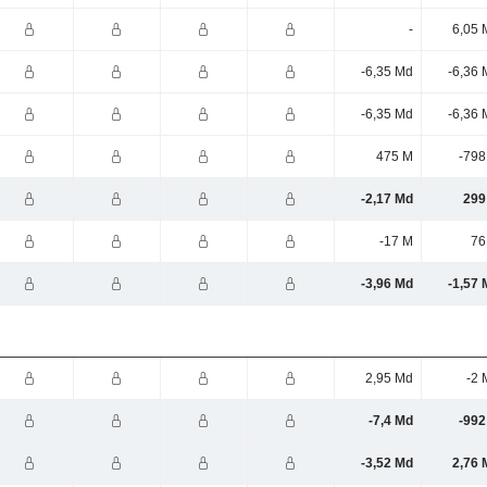
-
6,05 
-6,35 Md
-6,36 
-6,35 Md
-6,36 
475 M
-798
-2,17 Md
299
-17 M
76
-3,96 Md
-1,57 
2,95 Md
-2 
-7,4 Md
-992
-3,52 Md
2,76 