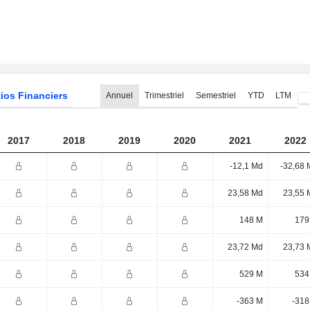
ios Financiers
Annuel
Trimestriel
Semestriel
YTD
LTM
2017
2018
2019
2020
2021
2022
-12,1 Md
-32,68 
23,58 Md
23,55 
148 M
179
23,72 Md
23,73 
529 M
534
-363 M
-318