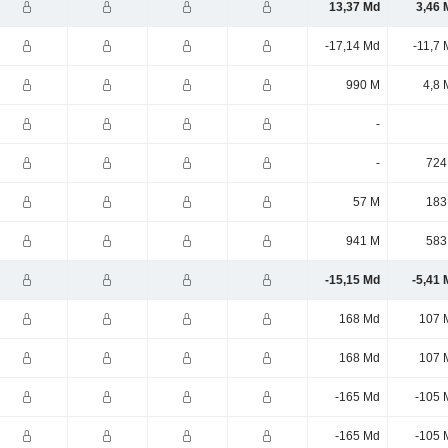
13,37 Md
3,46 
-17,14 Md
-11,7
990 M
4,8 
-
-
724
57 M
183
941 M
583
-15,15 Md
-5,41 
168 Md
107 
168 Md
107 
-165 Md
-105 
-165 Md
-105 