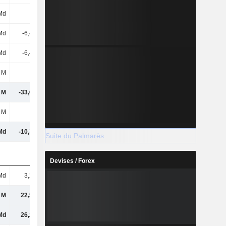
Md
-
-
-
Md
-6,44 Md
-5,9 Md
-5,81 Md
Md
-6,44 Md
-5,9 Md
-5,81 Md
 M
68 M
500 M
-225 M
 M
-33,01 Md
-11,55 Md
-22,57 Md
 M
25 M
6 M
-12 M
Md
-10,36 Md
3,45 Md
-3,58 Md
Suite du Palmarès
Devises / Forex
Md
3,23 Md
4,6 Md
4,61 Md
 M
22,58 Md
9,49 Md
14,35 Md
Md
26,28 Md
13,09 Md
17,82 Md