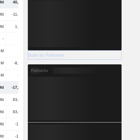
Md
40,13 Md
31,44 Md
38,21 Md
 Md
-11,37 Md
-16,14 Md
-17,77 Md
Md
1,74 Md
1,55 Md
428 M
-
-
-
-
 M
-
-
-
Suite du Palmarès
 M
-8,57 Md
-2,53 Md
-2,84 Md
Palmarès
 M
693 M
674 M
965 M
Md
-17,51 Md
-16,45 Md
-19,21 Md
Md
83,68 Md
87,05 Md
105 Md
Md
83,68 Md
87,05 Md
105 Md
Md
-110 Md
-93,19 Md
-122 Md
Md
-110 Md
-93,19 Md
-122 Md