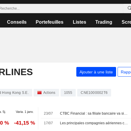
Conseils
Portefeuilles
Listes
Trading
Scr
RLINES
Ajouter à une liste
Rapp
ed Hong Kong S.E.
Actions
1055
CNE1000002T6
. 5j.
Varia. 1 janv.
23/07
CTBC Financial : sa filiale bancaire va signer un accord pour une carte de paiement co-brandée
70 %
-41,15 %
17/07
Les principales compagnies aériennes chinoises redoutent de lourdes pertes avant un été incertain