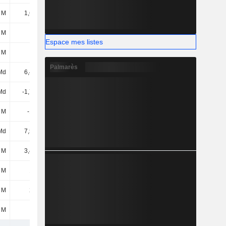
 M
1,62 Md
422 M
-152 M
 M
3 M
3 M
3 M
Espace mes listes
 M
11 M
28 M
17 M
Palmarès
Md
6,46 Md
7,93 Md
6,41 Md
Md
-1,77 Md
-3,68 Md
-2,34 Md
 M
-186 M
-439 M
-1,31 Md
Md
7,58 Md
-1,21 Md
3,19 Md
 M
3,48 Md
2,55 Md
-77 M
 M
109 M
430 M
-71 M
 M
220 M
-580 M
514 M
 M
11 M
-5 M
10 M