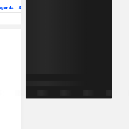
Agenda
Secteur
Dérivés
Fonds et ETFs