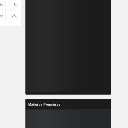
 Md
-8,08 Md
2,6 Md
1,12 Md
Md
-26,63 Md
-6,15 Md
-16,53 Md
Matières Premières