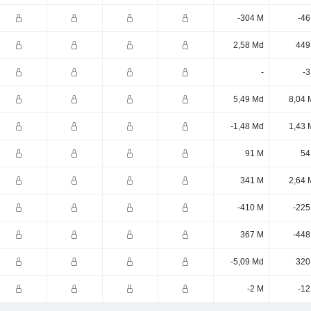
-304 M
-46
2,58 Md
449
-
-3
5,49 Md
8,04 
-1,48 Md
1,43 
91 M
54
341 M
2,64 
-410 M
-225
367 M
-448
-5,09 Md
320
-2 M
-12