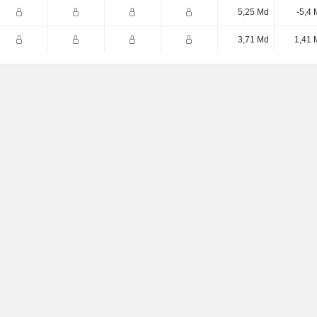
5,25 Md
-5,4
3,71 Md
1,41 