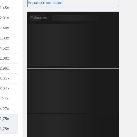
Espace mes listes
1.45x
Palmarès
2.91x
1.48x
1.83x
4.52x
1.08x
2.96x
-0.22x
-0.36x
-0.4x
4.27x
1,75x
1,75x