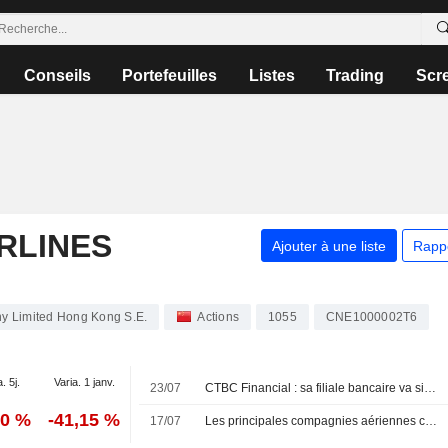
Conseils
Portefeuilles
Listes
Trading
Scr
RLINES
Ajouter à une liste
Rapp
y Limited Hong Kong S.E.
Actions
1055
CNE1000002T6
. 5j.
Varia. 1 janv.
23/07
CTBC Financial : sa filiale bancaire va signer un accord pour une carte de paiement co-brandée
70 %
-41,15 %
17/07
Les principales compagnies aériennes chinoises redoutent de lourdes pertes avant un été incertain