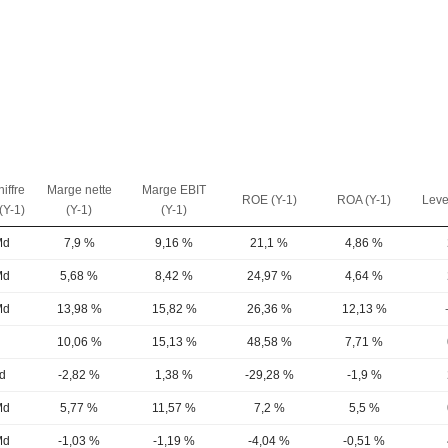
iffre
Marge nette
Marge EBIT
ROE (Y-1)
ROA (Y-1)
Leve
 (Y-1)
(Y-1)
(Y-1)
Md
7,9 %
9,16 %
21,1 %
4,86 %
Md
5,68 %
8,42 %
24,97 %
4,64 %
Md
13,98 %
15,82 %
26,36 %
12,13 %
d
10,06 %
15,13 %
48,58 %
7,71 %
d
-2,82 %
1,38 %
-29,28 %
-1,9 %
Md
5,77 %
11,57 %
7,2 %
5,5 %
Md
-1,03 %
-1,19 %
-4,04 %
-0,51 %