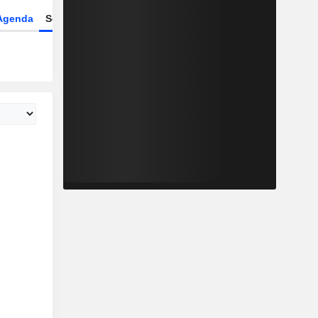
Agenda
Secteur
Dérivés
Fonds et ETFs