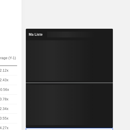
Ma Liste
rage (Y-1)
2.12x
2.43x
-0.56x
0.78x
2.34x
0.55x
4.27x