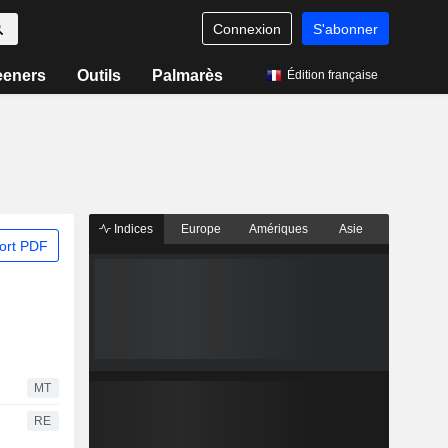
Connexion
S'abonner
eeners
Outils
Palmarès
Édition française
Indices
Europe
Amériques
Asie
ort PDF
MT
RE