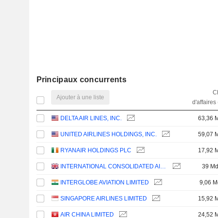
Principaux concurrents
Ch
Ajouter à une liste
d'affaires
DELTA AIR LINES, INC.
63,36 
UNITED AIRLINES HOLDINGS, INC.
59,07 
RYANAIR HOLDINGS PLC
17,92 
INTERNATIONAL CONSOLIDATED AIRLINES GROUP, S.A.
39 M
INTERGLOBE AVIATION LIMITED
9,06 M
SINGAPORE AIRLINES LIMITED
15,92 
AIR CHINA LIMITED
24,52 