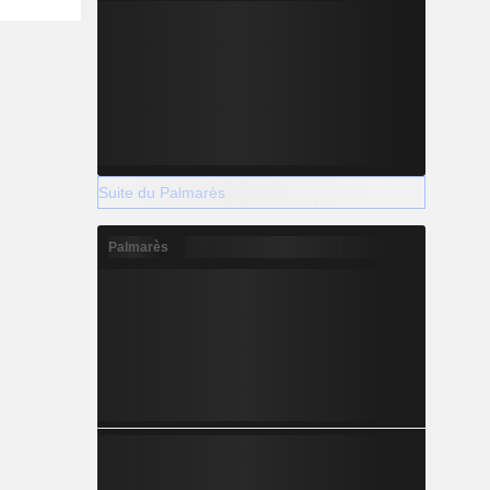
Suite du Palmarès
Palmarès