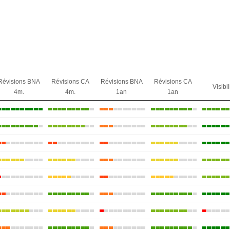
Révisions BNA
Révisions CA
Révisions BNA
Révisions CA
Visibil
4m.
4m.
1an
1an