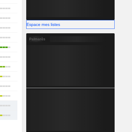
9
19
Espace mes listes
10
12
Palmarès
17
13
12
11
7
12
14
17