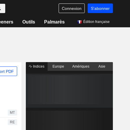
Connexion
S'abonner
eeners
Outils
Palmarès
Édition française
Indices
Europe
Amériques
Asie
ort PDF
MT
RE