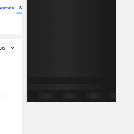
Agenda
Secteur
Dérivés
Fonds et ETFs