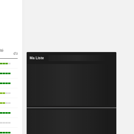
Nbr
ité
d'analystes
Ma Liste
24
23
19
16
25
14
8
7