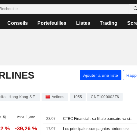
Conseils
Portefeuilles
Listes
Trading
Scr
RLINES
Ajouter à une liste
Rapp
mited Hong Kong S.E.
Actions
1055
CNE1000002T6
a. 5j.
Varia. 1 janv.
23/07
CTBC Financial : sa filiale bancaire va signer un accord pour une carte de paiement co-brandée
42 %
-39,26 %
17/07
Les principales compagnies aériennes chinoises redoutent de lourdes pertes avant un été incertain