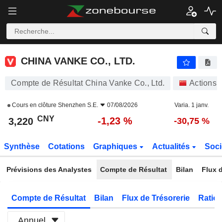
CHINA VANKE CO., LTD.
3,220
¥
-1,23 %
CHINA VANKE CO., LTD.
Compte de Résultat China Vanke Co., Ltd.
Actions
Cours en clôture
Shenzhen S.E.
07/08/2026
Varia. 1 janv.
CNY
-1,23 %
3,220
-30,75 %
Synthèse
Cotations
Graphiques
Actualités
Soci
Prévisions des Analystes
Compte de Résultat
Bilan
Flux d
Compte de Résultat
Bilan
Flux de Trésorerie
Ratios
Annuel