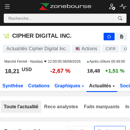
CIPHER DIGITAL INC.
18,21
$
-2,67 %
CIPHER DIGITAL INC.
Actualités Cipher Digital Inc.
Actions
CIFR
US
Marché Fermé -
Nasdaq
22:00:00 06/08/2026
Après clôture
00:49:00
USD
-2,67 %
18,21
18,48
+1,51 %
Synthèse
Cotations
Graphiques
Actualités
Soci
Toute l'actualité
Reco analystes
Faits marquants
In