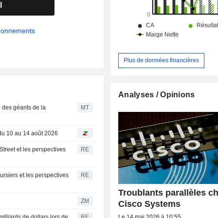
l
abonnements
Plus de données financières
Analyses / Opinions
 des géants de la
MT
du 10 au 14 août 2026
Street et les perspectives
RE
oursiers et les perspectives
RE
Troublants parallèles c
ZM
Cisco Systems
Le 14 mai 2026 à 10:55
illiards de dollars lors de
RE