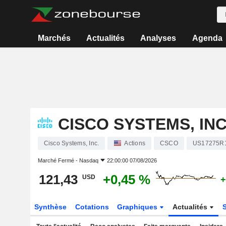
Marchés
Actualités
Analyses
Agenda
CISCO SYSTEMS, INC
Cisco Systems, Inc.
Actions
CSCO
US17275R
Marché Fermé -
Nasdaq
22:00:00 07/08/2026
121,43
+0,45 %
USD
+
Synthèse
Cotations
Graphiques
Actualités