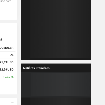
s
at
CUMULER
26
21,43
USD
Matières Premières
32,59
USD
+9,19 %