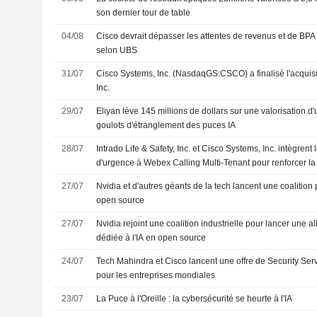
son dernier tour de table
04/08
Cisco devrait dépasser les attentes de revenus et de BPA
selon UBS
31/07
Cisco Systems, Inc. (NasdaqGS:CSCO) a finalisé l'acquisi
Inc.
29/07
Eliyan lève 145 millions de dollars sur une valorisation d'
goulots d'étranglement des puces IA
28/07
Intrado Life & Safety, Inc. et Cisco Systems, Inc. intègrent
d'urgence à Webex Calling Multi-Tenant pour renforcer la
27/07
Nvidia et d'autres géants de la tech lancent une coalition p
open source
27/07
Nvidia rejoint une coalition industrielle pour lancer une a
dédiée à l'IA en open source
24/07
Tech Mahindra et Cisco lancent une offre de Security Serv
pour les entreprises mondiales
23/07
La Puce à l'Oreille : la cybersécurité se heurte à l'IA