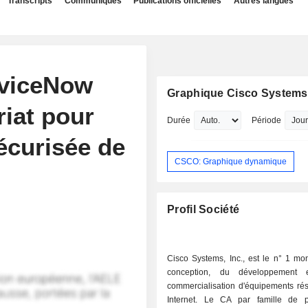
Transcripts
Communiqués
Publications officielles
Autres langues
rviceNow
Graphique Cisco Systems,
riat pour
Durée
Période
sécurisée de
CSCO: Graphique dynamique
Profil Société
Cisco Systems, Inc., est le n° 1 mo
conception, du développement
commercialisation d'équipements ré
Internet. Le CA par famille de p