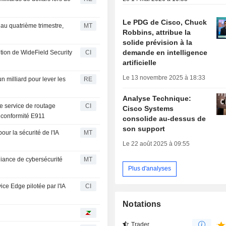
Le PDG de Cisco, Chuck
 au quatrième trimestre,
MT
Robbins, attribue la
solide prévision à la
demande en intelligence
tion de WideField Security
CI
artificielle
Le 13 novembre 2025 à 18:33
un milliard pour lever les
RE
Analyse Technique:
 le service de routage
CI
Cisco Systems
 conformité E911
consolide au-dessus de
son support
our la sécurité de l'IA
MT
Le 22 août 2025 à 09:55
lliance de cybersécurité
MT
Plus d'analyses
ice Edge pilotée par l'IA
CI
Notations
Trader