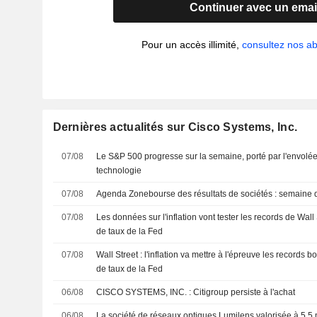
Continuer avec un emai
Pour un accès illimité,
consultez nos 
Dernières actualités sur Cisco Systems, Inc.
07/08
Le S&P 500 progresse sur la semaine, porté par l'envolée
technologie
07/08
Agenda Zonebourse des résultats de sociétés : semaine 
07/08
Les données sur l'inflation vont tester les records de Wall 
de taux de la Fed
07/08
Wall Street : l'inflation va mettre à l'épreuve les records b
de taux de la Fed
06/08
CISCO SYSTEMS, INC. : Citigroup persiste à l'achat
06/08
La société de réseaux optiques Lumilens valorisée à 5,5 m