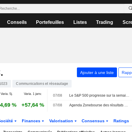
Conseils
Portefeuilles
Listes
Trading
Scr
.
Ajouter à une liste
Rapp
1023
Communications et réseautage
Varia. 5j.
Varia. 1 janv.
07/08
Le S&P 500 progresse sur la semaine, porté par l'envolée des géants de la technologie
4,69 %
+57,64 %
07/08
Agenda Zonebourse des résultats de sociétés : semaine du 10 au 14 août 2026
Société
Finances
Valorisation
Consensus
Ratings