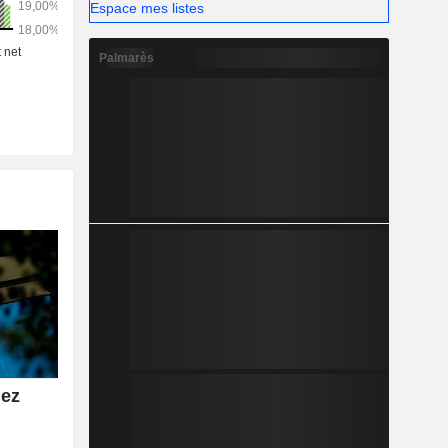
Espace mes listes
Palmarès
hez