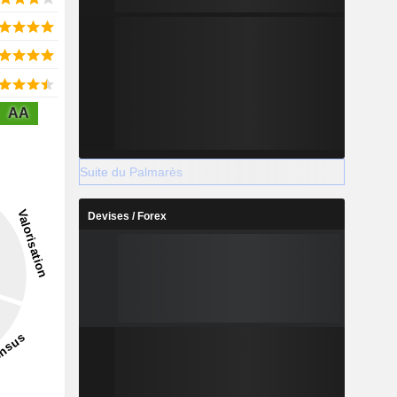
AA
Suite du Palmarès
Devises / Forex