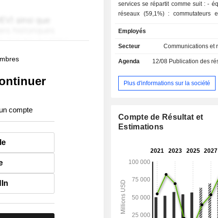
services se répartit comme suit : - équipements
réseaux (59,1%) : commutateurs et
systèmes et logiciels technologique
Employés
de stockage, d'accès à Internet, de sé
câblages, passerelles, interfaces et
Secteur
Communications et 
connexion, etc.), etc. ; - services (26,6%) :
membres
Agenda
12/08
Publication des résultat
services d'assistance technique, de 
de réalisation, d'intégration de réseau
ontinuer
produits de sécurité (14,3%). La répartition
Plus d'informations sur la société
géographique du CA est la suivante 
(59,4%), Europe-Moyen-Orient-Afriq
 un compte
et Asie-Pacifique (14,4%).
Compte de Résultat et
Estimations
le
e
dIn