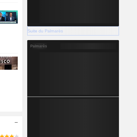
Suite du Palmarès
Palmarès