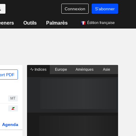
Connexion
S'abonner
eeners
Outils
Palmarès
Édition française
Indices
Europe
Amériques
Asie
ort PDF
MT
Agenda
Secteur
Dérivés
Fonds et ETFs