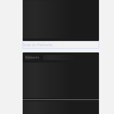
Suite du Palmarès
Palmarès