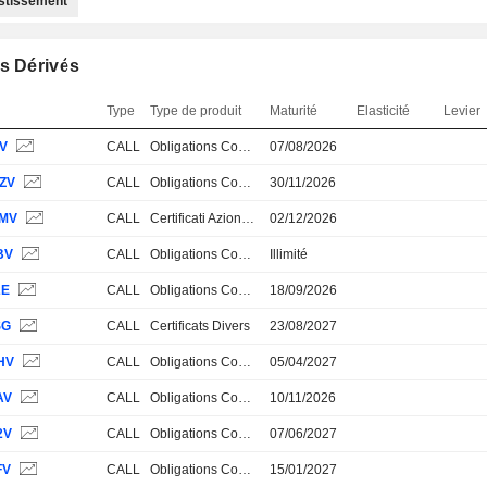
estissement
s Dérivés
Type
Type de produit
Maturité
Elasticité
Levier
IV
CALL
Obligations Convertibles
07/08/2026
ZV
CALL
Obligations Convertibles
30/11/2026
MV
CALL
Certificati Azionari e Obbl.ri
02/12/2026
BV
CALL
Obligations Convertibles
Illimité
2E
CALL
Obligations Convertibles
18/09/2026
SG
CALL
Certificats Divers
23/08/2027
HV
CALL
Obligations Convertibles
05/04/2027
AV
CALL
Obligations Convertibles
10/11/2026
2V
CALL
Obligations Convertibles
07/06/2027
FV
CALL
Obligations Convertibles
15/01/2027