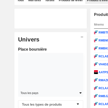
Tous
Warrants
Turbos
Produits de levier
Produits d'inv
Produit
Mnemo
RMBT
Univers
RMBM
RMBK
Place boursière
RCLA
VH4D
AATP
RMAZ
RCLA
Tous les pays
RMBJ
Tous les types de produits
RCLA