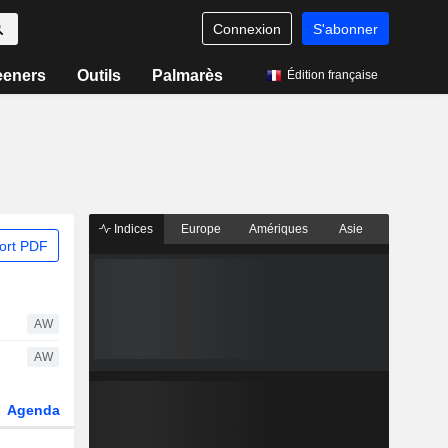
Connexion
S'abonner
eeners
Outils
Palmarès
Édition française
Indices
Europe
Amériques
Asie
ort PDF
AW
AW
Agenda
Secteur
Dérivés
Fonds et ETFs