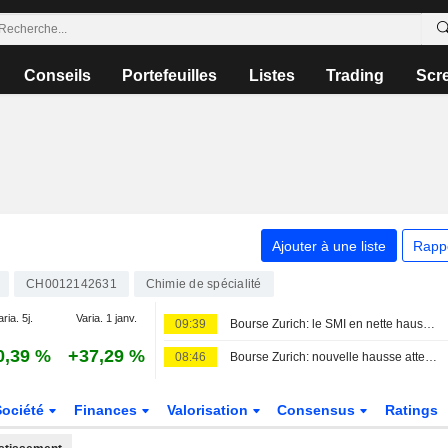
Conseils
Portefeuilles
Listes
Trading
Scr
Ajouter à une liste
Rapp
CH0012142631
Chimie de spécialité
ria. 5j.
Varia. 1 janv.
09:39
Bourse Zurich: le SMI en nette hausse à l'ouverture
0,39 %
+37,29 %
08:46
Bourse Zurich: nouvelle hausse attendue à l'ouverture
Société
Finances
Valorisation
Consensus
Ratings