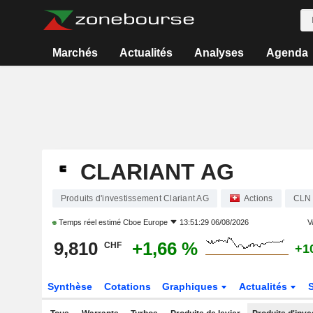
Marchés
Actualités
Analyses
Agenda
CLARIANT AG
Produits d'investissement Clariant AG
Actions
CLN
Temps réel estimé
Cboe Europe
13:51:29 06/08/2026
Va
9,810
+1,66 %
CHF
+1
Synthèse
Cotations
Graphiques
Actualités