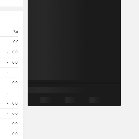
Parité
Cours
-
0.01
-
CHF
-
0.005
-
CHF
-
0.023
-
CHF
-
1
-
CHF
-
0.007
-
EUR
-
1
-
CHF
-
0.001
-
CHF
-
0.007
-
CHF
-
0.007
-
CHF
-
0.008
-
CHF