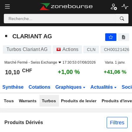
CLARIANT AG
10,10
CHF
+1,00 %
CLARIANT AG
Turbos Clariant AG
Actions
CLN
CH001214263
Marché Fermé -
Swiss Exchange
17:30:53 07/08/2026
Varia. 1 janv.
CHF
+1,00 %
10,10
+41,06 %
Synthèse
Cotations
Graphiques
Actualités
Soci
Tous
Warrants
Turbos
Produits de levier
Produits d'inv
Filtres
Produits Dérivés