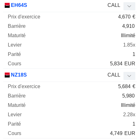
Prix
EH64S
CALL
d'exercice
Barrière
Maturité
Elasticité
4,670
€
Mnemo
Type
Parit
4,910
Illimité
1.85x
1
5,834
EUR
NZ18S
CALL
5,684
€
5,980
Illimité
2.28x
1
4,749
EUR