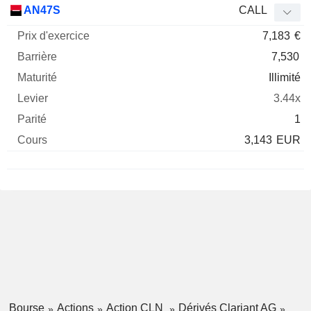
AN47S
CALL
7,183
€
7,530
Illimité
3.44x
1
3,143
EUR
Bourse
Actions
Action CLN
Dérivés Clariant AG