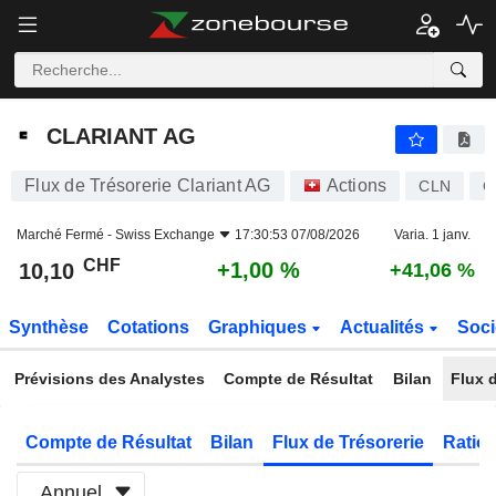
CLARIANT AG
10,10
CHF
+1,00 %
CLARIANT AG
Flux de Trésorerie Clariant AG
Actions
CLN
C
Marché Fermé -
Swiss Exchange
17:30:53 07/08/2026
Varia. 1 janv.
CHF
+1,00 %
10,10
+41,06 %
Synthèse
Cotations
Graphiques
Actualités
Soci
Prévisions des Analystes
Compte de Résultat
Bilan
Flux d
Compte de Résultat
Bilan
Flux de Trésorerie
Ratios
Annuel