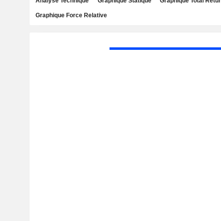
Analyse Technique
Graphique Statique
Graphique Total Retu
Graphique Force Relative