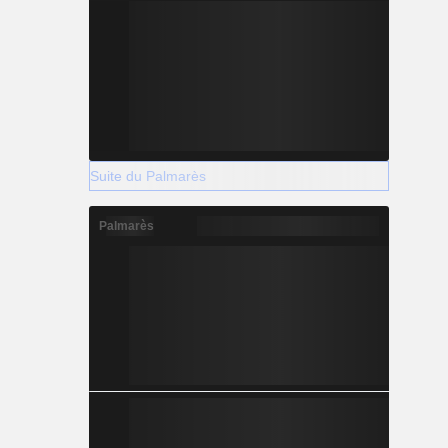
Suite du Palmarès
Palmarès