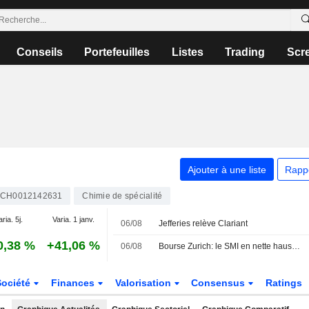
Conseils
Portefeuilles
Listes
Trading
Scr
Ajouter à une liste
Rapp
CH0012142631
Chimie de spécialité
ria. 5j.
Varia. 1 janv.
06/08
Jefferies relève Clariant
0,38 %
+41,06 %
06/08
Bourse Zurich: le SMI en nette hausse à l'ouverture
Société
Finances
Valorisation
Consensus
Ratings