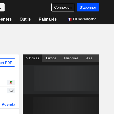
Connexion
S'abonner
eeners
Outils
Palmarès
Édition française
Indices
Europe
Amériques
Asie
ort PDF
AW
Agenda
Secteur
Dérivés
Fonds et ETFs