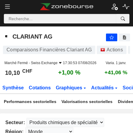
CLARIANT AG
10,10
CHF
+1,00 %
CLARIANT AG
Comparaisons Financières Clariant AG
Actions
Marché Fermé -
Swiss Exchange
17:30:53 07/08/2026
Varia. 1 janv.
CHF
+1,00 %
10,10
+41,06 %
Synthèse
Cotations
Graphiques
Actualités
Soci
Performances sectorielles
Valorisations sectorielles
Dividen
Secteur:
Région: