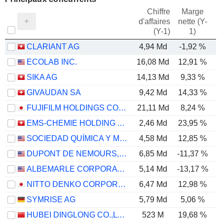
Chiffre
Marge
d'affaires
nette (Y-
E
(Y-1)
1)
CLARIANT AG
4,94 Md
-1,92 %
ECOLAB INC.
16,08 Md
12,91 %
SIKA AG
14,13 Md
9,33 %
GIVAUDAN SA
9,42 Md
14,33 %
FUJIFILM HOLDINGS CORPORATION
21,11 Md
8,24 %
EMS-CHEMIE HOLDING AG
2,46 Md
23,95 %
SOCIEDAD QUÍMICA Y MINERA DE CHILE S.A.
4,58 Md
12,85 %
DUPONT DE NEMOURS, INC.
6,85 Md
-11,37 %
ALBEMARLE CORPORATION
5,14 Md
-13,17 %
NITTO DENKO CORPORATION
6,47 Md
12,98 %
SYMRISE AG
5,79 Md
5,06 %
HUBEI DINGLONG CO.,LTD.
523 M
19,68 %