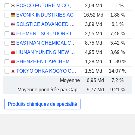
POSCO FUTURE M CO., LTD.
2,04 Md
1,1 %
EVONIK INDUSTRIES AG
16,52 Md
1,88 %
SOLSTICE ADVANCED MATERIALS, INC.
3,89 Md
6,1 %
ELEMENT SOLUTIONS INC
2,55 Md
7,48 %
EASTMAN CHEMICAL COMPANY
8,75 Md
5,42 %
HUNAN YUNENG NEW ENERGY BATTERY MATERIAL CO.,LTD.
4,95 Md
3,69 %
SHENZHEN CAPCHEM TECHNOLOGY CO., LTD.
1,38 Md
11,39 %
TOKYO OHKA KOGYO CO., LTD.
1,51 Md
14,07 %
Moyenne
6,95 Md
7,2 %
Moyenne pondérée par Capi.
9,77 Md
9,21 %
Produits chimiques de spécialité