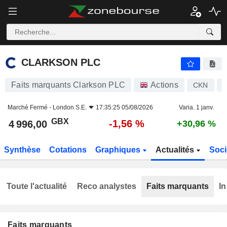
CLARKSON PLC
4 996,00
p
-1,56 %
CLARKSON PLC
Faits marquants Clarkson PLC
Actions
CKN
Marché Fermé -
London S.E.
17:35:25 05/08/2026
Varia. 1 janv.
GBX
-1,56 %
4 996,00
+30,96 %
Synthèse
Cotations
Graphiques
Actualités
Soci
Toute l'actualité
Reco analystes
Faits marquants
In
Faits marquants